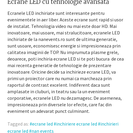
Ecrane LED cu tehnologie avansată
Ecranele LED inchiriate sunt interesante pentru
evenimentele in aer liber. Aceste ecrane sunt rapid si usor
de instalat. Tehnologia video nu mai este doar HD. Mai
inovatoare, mai usoare, mai stralucitoare, ecranele LED
inchiriate de la nanevents.ro sunt de ultima generatie,
sunt usoare, economisesc energie si impresioneaza prin
calitatea imaginii de TOP. Nu imprumuta plasme grele,
deoarece, poti inchiria ecrane LED si te poti bucura de cea
mai recenta generatie de tehnologie de prezentare
inovatoare. Oricine decide sa inchirieze ecrane LED, va
primi un proiector care nu numai ca marcheaza prin
raportul de contrast excelent. Indiferent daca sunt
amplasate in cluburi, in teatru sau la un eveniment
corporative, ecranele LED nu dezamagesc. De asemenea,
impresioneaza prin diversele lor efecte, care fac din
eveniment un adevarat punct culminant.
Tagged as:
ecrane led
inchiriere ecrane led
inchirieri
ecrane led
nan events