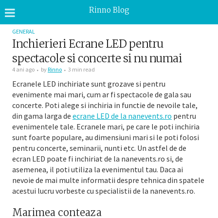
Rinno Blog
GENERAL
Inchierieri Ecrane LED pentru
spectacole si concerte si nu numai
4 ani ago
by
Rinno
3 min read
Ecranele LED inchiriate sunt grozave si pentru
evenimente mai mari, cum ar fi spectacole de gala sau
concerte. Poti alege si inchiria in functie de nevoile tale,
din gama larga de
ecrane LED de la nanevents.ro
pentru
evenimentele tale. Ecranele mari, pe care le poti inchiria
sunt foarte populare, au dimensiuni mari si le poti folosi
pentru concerte, seminarii, nunti etc. Un astfel de de
ecran LED poate fi inchiriat de la nanevents.ro si, de
asemenea, il poti utiliza la evenimentul tau. Daca ai
nevoie de mai multe informatii despre tehnica din spatele
acestui lucru vorbeste cu specialistii de la nanevents.ro.
Marimea conteaza