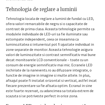
Tehnologia de reglare a luminii
Tehnologia locala de reglare a luminii de fundal cu LED,
ofera valori remarcabile de negru si o capacitate de
contrast de prima clasa. Aceasta tehnologie permite ca
modulele individuale de LED-uri sa fie iluminate sau
estompate independent, ceea ce inseamna ca
luminozitatea si intunericul pot fi ajustate individual in
zone separate de monitor. Aceasta tehnologie asigura
valori de luminozitate si contrast semnificativ mai bune
decat monitoarele LCD conventionale – toate cu un
consum de energie semnificativ mai mic. Ecranele LED
inchiriate de la nanevents.ro au difuzoare integrate, o
functie de imagine in imagine si multe altele. In plus,
afisajul poate fi instalat orizontal si vertical, astfel incat
fiecare prezentare sa fie afisata optim. Ecranul in sine
este foarte rezervat, cu adancimea sa totala extrem de
scazuta si se potriveste perfect in orice zona.