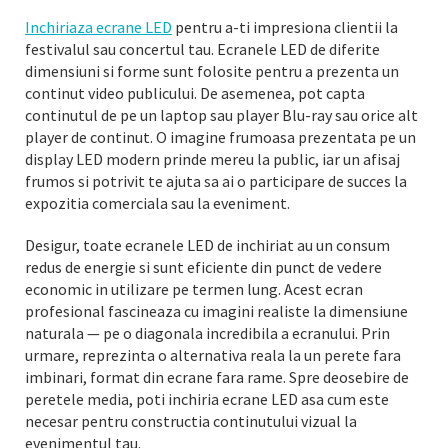
Inchiriaza ecrane LED
pentru a-ti impresiona clientii la
festivalul sau concertul tau. Ecranele LED de diferite
dimensiuni si forme sunt folosite pentru a prezenta un
continut video publicului. De asemenea, pot capta
continutul de pe un laptop sau player Blu-ray sau orice alt
player de continut. O imagine frumoasa prezentata pe un
display LED modern prinde mereu la public, iar un afisaj
frumos si potrivit te ajuta sa ai o participare de succes la
expozitia comerciala sau la eveniment.
Desigur, toate ecranele LED de inchiriat au un consum
redus de energie si sunt eficiente din punct de vedere
economic in utilizare pe termen lung. Acest ecran
profesional fascineaza cu imagini realiste la dimensiune
naturala — pe o diagonala incredibila a ecranului. Prin
urmare, reprezinta o alternativa reala la un perete fara
imbinari, format din ecrane fara rame. Spre deosebire de
peretele media, poti inchiria ecrane LED asa cum este
necesar pentru constructia continutului vizual la
evenimentul tau.