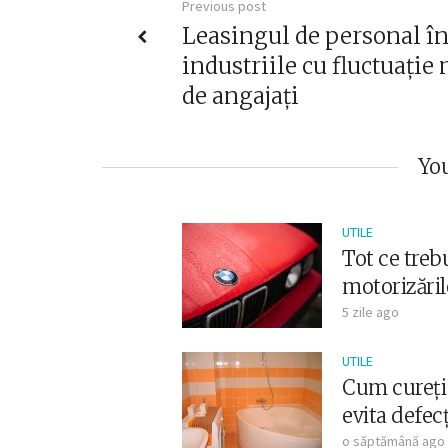
Previous post
Leasingul de personal î
industriile cu fluctuație
de angajați
You
UTILE
Tot ce trebu
motorizăril
5 zile ago
UTILE
Cum cureți 
evita defec
o săptămână ago