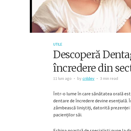
UTILE
Descoperă Dentag
încredere din sec
11 luni ago
by
crildev
3 min read
Într-o lume în care sănătatea orală este
dentare de încredere devine esențială. În
zâmbească liniștiți, datorită prezenței
pacienților săi.
Echipa noastră de specialiști pune la d