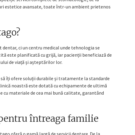
ri estetice avansate, toate într-un ambient prietenos
tago?
 dentar, ci un centru medical unde tehnologia se
tă este planificată cu grijă, iar pacienții beneficiază de
lui de viață și așteptărilor lor.
să îți ofere soluții durabile și tratamente la standarde
. Clinică noastră este dotată cu echipamente de ultimă
te cu materiale de cea mai bună calitate, garantând
pentru întreaga familie
ago oferă o gamă largă de servicii dentare. De la