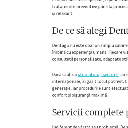
tratamente preventive până la procedu
și relaxant.
De ce să alegi Den
Dentago nu este doar un simplu cabinet
îmbină cu experiența umană. Fiecare vizi
consultații personalizate, adaptate stilu
Dacă cauți un
stomatolog sector 6
care 
internaționale, ai găsit locul potrivit
generație, iar procedurile sunt efectua
confort și siguranță maximă.
Servicii complete 
Indiferent de vârstă sau problemă, Dent