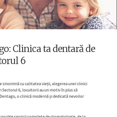
o: Clinica ta dentară de
torul 6
 sinonimă cu calitatea vieții, alegerea unei clinici
 Sectorul 6, locuitorii au un motiv în plus să
 Dentago, o clinică modernă și dedicată nevoilor
ispoziție servicii complete de stomatologie, de la