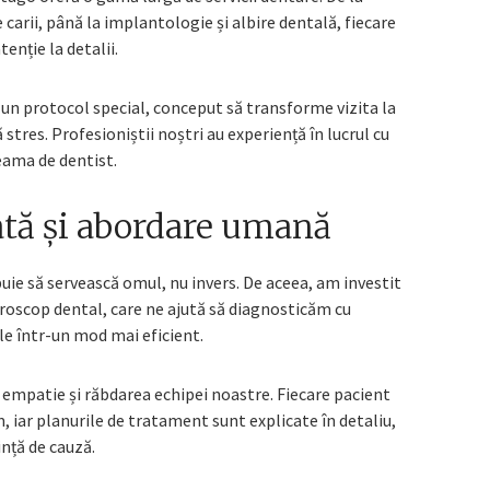
carii, până la implantologie și albire dentală, fiecare
tenție la detalii.
e un protocol special, conceput să transforme vizita la
 stres. Profesioniștii noștri au experiență în lucrul cu
teama de dentist.
tă și abordare umană
ie să servească omul, nu invers. De aceea, am investit
icroscop dental, care ne ajută să diagnosticăm cu
le într-un mod mai eficient.
empatie și răbdarea echipei noastre. Fiecare pacient
, iar planurile de tratament sunt explicate în detaliu,
ință de cauză.