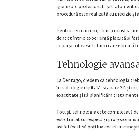
igienizare profesională și tratament de 
procedură este realizată cu precizie și a
Pentru cei mai mici, clinică noastră ar
dentist într-o experiență plăcută și fără
copiii și folosesc tehnici care elimină 
Tehnologie avansa
La Dentago, credem că tehnologia trebu
în radiologie digitală, scanare 3D și m
exactitate și să planificăm tratamente
Totuși, tehnologia este completată de 
este tratat cu respect și profesionalism
astfel încât să poți lua decizii în cunoșt