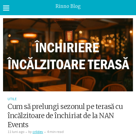
Rinno Blog
UTILE
Cum să prelungi sezonul pe terasă cu
încălzitoare de închiriat de la NAN
Events
11 luni ago
by
crildev
4 min read