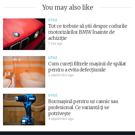
You may also like
UTILE
Tot ce trebuie să știi despre codurile
motorizărilor BMW înainte de
achiziție
7 zile ago
UTILE
Cum cureți filtrele mașinii de spălat
pentru a evita defecțiunile
2 săptămâni ago
UTILE
Bormașină pentru uz casnic sau
profesional. Ce variantă ți se
potrivește
4 săptămâni ago