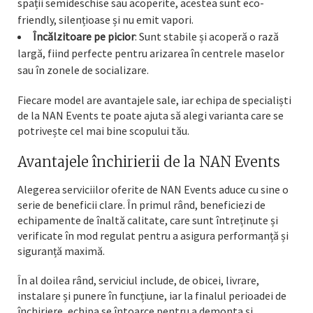
spații semideschise sau acoperite, acestea sunt eco-
friendly, silențioase și nu emit vapori.
Încălzitoare pe picior
: Sunt stabile și acoperă o rază
largă, fiind perfecte pentru arizarea în centrele maselor
sau în zonele de socializare.
Fiecare model are avantajele sale, iar echipa de specialiști
de la NAN Events te poate ajuta să alegi varianta care se
potrivește cel mai bine scopului tău.
Avantajele închirierii de la NAN Events
Alegerea serviciilor oferite de NAN Events aduce cu sine o
serie de beneficii clare. În primul rând, beneficiezi de
echipamente de înaltă calitate, care sunt întreținute și
verificate în mod regulat pentru a asigura performanță și
siguranță maximă.
În al doilea rând, serviciul include, de obicei, livrare,
instalare și punere în funcțiune, iar la finalul perioadei de
închiriere, echipa se întoarce pentru a demonta și