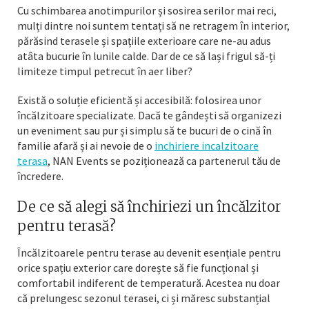
Cu schimbarea anotimpurilor și sosirea serilor mai reci,
mulți dintre noi suntem tentați să ne retragem în interior,
părăsind terasele și spațiile exterioare care ne-au adus
atâta bucurie în lunile calde. Dar de ce să lași frigul să-ți
limiteze timpul petrecut în aer liber?
Există o soluție eficientă și accesibilă: folosirea unor
încălzitoare specializate. Dacă te gândești să organizezi
un eveniment sau pur și simplu să te bucuri de o cină în
familie afară și ai nevoie de o
inchiriere incalzitoare
terasa
, NAN Events se poziționează ca partenerul tău de
încredere.
De ce să alegi să închiriezi un încălzitor
pentru terasă?
Încălzitoarele pentru terase au devenit esențiale pentru
orice spațiu exterior care dorește să fie funcțional și
comfortabil indiferent de temperatură. Acestea nu doar
că prelungesc sezonul terasei, ci și măresc substanțial