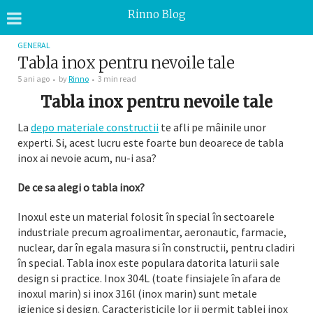
Rinno Blog
GENERAL
Tabla inox pentru nevoile tale
5 ani ago
by
Rinno
3 min read
Tabla inox pentru nevoile tale
La
depo materiale constructii
te afli pe mâinile unor
experti. Si, acest lucru este foarte bun deoarece de tabla
inox ai nevoie acum, nu-i asa?
De ce sa alegi o tabla inox?
Inoxul este un material folosit în special în sectoarele
industriale precum agroalimentar, aeronautic, farmacie,
nuclear, dar în egala masura si în constructii, pentru cladiri
în special. Tabla inox este populara datorita laturii sale
design si practice. Inox 304L (toate finsiajele în afara de
inoxul marin) si inox 316l (inox marin) sunt metale
igienice si design. Caracteristicile lor ii permit tablei inox