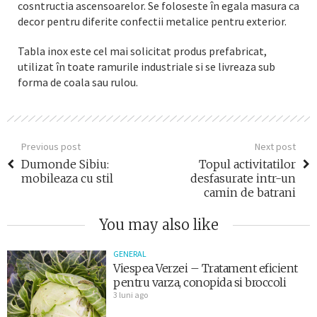
cosntructia ascensoarelor. Se foloseste în egala masura ca
decor pentru diferite confectii metalice pentru exterior.
Tabla inox este cel mai solicitat produs prefabricat,
utilizat în toate ramurile industriale si se livreaza sub
forma de coala sau rulou.
Previous post
Next post
Dumonde Sibiu:
Topul activitatilor
mobileaza cu stil
desfasurate intr-un
camin de batrani
You may also like
GENERAL
Viespea Verzei – Tratament eficient
pentru varza, conopida si broccoli
3 luni ago