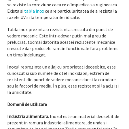
sa reziste la coroziune ceea ce o împiedica sa rugineasca.
Exista si
tabla inox
ce are particularitatea de a rezista la
razele UV si la temperaturile ridicate.
Tabla inox prezinta o rezistenta crescuta din punct de
vedere mecanic. Este într-adevar putin mai greu de
prelucrat, tocmai datorita acestei rezistente mecanice
crescute dar produsele ramân functionale fara probleme
un timp îndelungat.
Inoxul reprezinta un aliaj cu proprietati deosebite, este
cunoscut si sub numele de otel inoxidabil, extrem de
rezistent din punct de vedere mecanic dar si la corodare
sau la factori de mediu. În plus, este rezistent si la acizi si
la umiditate.
Domenii de utilizare
Industria alimentara.
Inoxul este un material deosebit de
prezent în ramura industriei alimentare, de unde si
denumirea de inox alimentar. Tevile care sunt folosite în