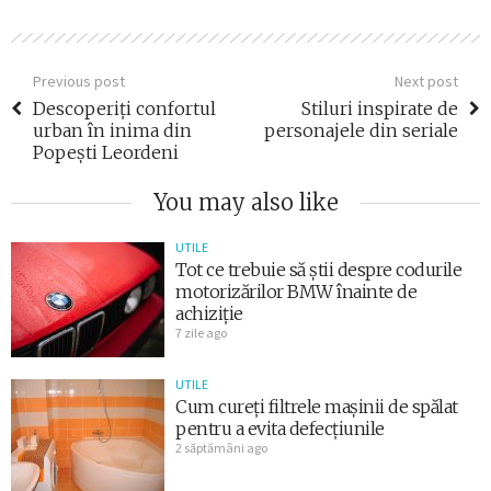
Previous post
Next post
Descoperiți confortul
Stiluri inspirate de
urban în inima din
personajele din seriale
Popești Leordeni
You may also like
UTILE
Tot ce trebuie să știi despre codurile
motorizărilor BMW înainte de
achiziție
7 zile ago
UTILE
Cum cureți filtrele mașinii de spălat
pentru a evita defecțiunile
2 săptămâni ago