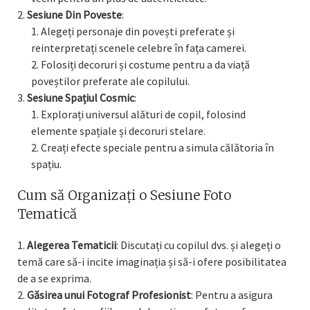
Sesiune Din Poveste
:
Alegeți personaje din povești preferate și
reinterpretați scenele celebre în fața camerei.
Folosiți decoruri și costume pentru a da viață
poveștilor preferate ale copilului.
Sesiune Spațiul Cosmic
:
Explorați universul alături de copil, folosind
elemente spațiale și decoruri stelare.
Creați efecte speciale pentru a simula călătoria în
spațiu.
Cum să Organizați o Sesiune Foto
Tematică
Alegerea Tematicii
: Discutați cu copilul dvs. și alegeți o
temă care să-i incite imaginația și să-i ofere posibilitatea
de a se exprima.
Găsirea unui Fotograf Profesionist
: Pentru a asigura