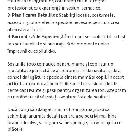
calitatea fotografiilor, colaborați cu un fotograf
profesionist cu experiență în sesiuni tematice.
Planificarea Detaliilor
: Stabiliți locația, costumele,
accesorii și orice efecte speciale necesare pentru a crea
atmosfera dorită.
Bucurați-vă de Experiență
: În timpul sesiunii, fiți deschiși
la spontaneitate și bucurați-vă de momente unice
împreună cu copilul dvs.
Sesiunile foto tematice pentru mame și copii sunt o
modalitate perfectă de a crea amintiri de neuitat și de a
consolida legătura specială dintre mamă și copil. În acest
articol, am explorat beneficiile acestor sesiuni, idei de
teme captivante și pașii pentru organizarea lor. Așteptăm
cu nerăbdare să vă vedeți aventura foto de neuitat!
Dacă doriți să adăugați mai multe informații sau să
schimbați anumite detalii pentru a se potrivi mai bine
brand-ului dvs., vă rugăm să ne spuneți și vă vom ajuta cu
plăcere.