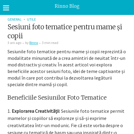
Rinno Blog
GENERAL
UTILE
Sesiuni foto tematice pentru mame și
copii
3 ani ago
by
Rinno
3 min read
Sesiunile foto tematice pentru mame și copii reprezintă o
modalitate minunată de a crea amintiri de neuitat într-un
mod distractiv și creativ. În acest articol voi explora
beneficiile acestor sesiuni foto, idei de teme captivante și
modul în care pot contribui la dezvoltarea legăturii
speciale dintre mamă și copil.
Beneficiile Sesiunilor Foto Tematice
Explorarea Creativității
: Sesiunile foto tematice permit
mamelor și copiilor să exploreze și să-și exprime
creativitatea într-un mod unic. Fie că este vorba despre o
sesiune cu tematică de basm sau una inspirată dintr-o