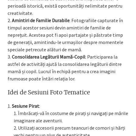
perioadă istorică, există oportunități nelimitate pentru
creativitate.
Amintiri de Familie Durabile
: Fotografiile capturate în
timpul acestor sesiuni devin amintiri de familie de
neprețuit. Acestea pot fi apoi partajate și păstrate timp
de generații, amintindu-le urmașilor despre momentele
speciale petrecute alături de mamă.
Consolidarea Legăturii Mamă-Copil
: Participarea la
astfel de activități ajută la consolidarea legăturii dintre
mamă și copil. Lucrul în echipă pentru a crea imagini
frumoase poate întări relația lor.
Idei de Sesiuni Foto Tematice
Sesiune Pirat
:
Îmbrăcați-vă în costume de pirați și navigați pe mările
imaginare ale aventurii.
Utilizați accesorii precum teancuri de comori și hărți
vechi pentru un plus de autenticitate.