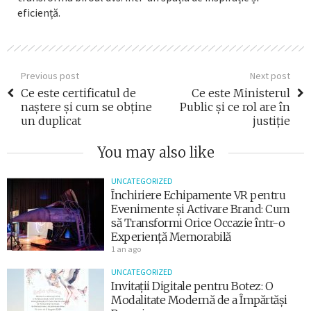
eficiență.
Previous post
Next post
Ce este certificatul de
Ce este Ministerul
naștere și cum se obține
Public și ce rol are în
un duplicat
justiție
You may also like
UNCATEGORIZED
Închiriere Echipamente VR pentru
Evenimente și Activare Brand: Cum
să Transformi Orice Occazie într-o
Experiență Memorabilă
1 an ago
UNCATEGORIZED
Invitații Digitale pentru Botez: O
Modalitate Modernă de a Împărtăși