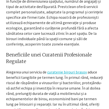
în funcție de dimensiunea spațiului, numărul de angajați și
tipul de activitate desfășurată. Prestclean oferă servicii
complet personalizate, adaptate la programul și cerințele
specifice ale firmei tale. Echipa noastră de profesioniști
utilizează echipamente de ultimă generație și produse
ecologice, garantând o curățenie profundă fără a afecta
sănătatea celor care lucrează zilnic în acel spațiu. De la
birouri individuale până la spații comune și săli de
conferințe, acoperim toate zonele esențiale.
Beneficiile unei Curatenii Profesionale
Regulate
Alegerea unui serviciu de
curatenie birouri brasov
aduce
beneficii tangibile pe termen lung. În primul rând, reduceți
riscul de răspândire a virusurilor și bacteriilor, protejându-
vă astfel echipa și investiția în resurse umane. În al doilea
rând, prelungiți durata de viață a mobilierului și a
echipamentelor de birou, economisind bani pe termen
lung pe înlocuiri și reparații. Iar nu în ultimul rând, oferiți