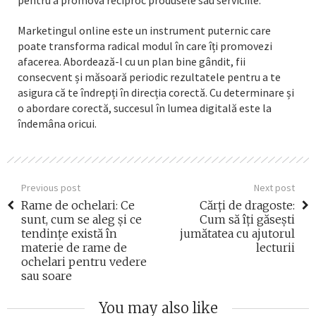
pentru a promova reciproc produsele sau serviciile.
Marketingul online este un instrument puternic care
poate transforma radical modul în care îți promovezi
afacerea. Abordează-l cu un plan bine gândit, fii
consecvent și măsoară periodic rezultatele pentru a te
asigura că te îndrepți în direcția corectă. Cu determinare și
o abordare corectă, succesul în lumea digitală este la
îndemâna oricui.
Previous post
Next post
Rame de ochelari: Ce
Cărți de dragoste:
sunt, cum se aleg și ce
Cum să îți găsești
tendințe există în
jumătatea cu ajutorul
materie de rame de
lecturii
ochelari pentru vedere
sau soare
You may also like