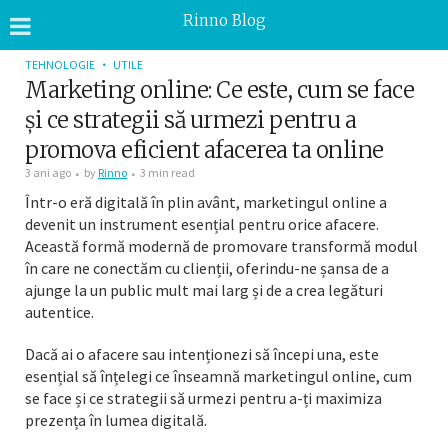
Rinno Blog
TEHNOLOGIE
UTILE
Marketing online: Ce este, cum se face
și ce strategii să urmezi pentru a
promova eficient afacerea ta online
3 ani ago
by
Rinno
3 min read
Într-o eră digitală în plin avânt, marketingul online a
devenit un instrument esențial pentru orice afacere.
Această formă modernă de promovare transformă modul
în care ne conectăm cu clienții, oferindu-ne șansa de a
ajunge la un public mult mai larg și de a crea legături
autentice.
Dacă ai o afacere sau intenționezi să începi una, este
esențial să înțelegi ce înseamnă marketingul online, cum
se face și ce strategii să urmezi pentru a-ți maximiza
prezența în lumea digitală.