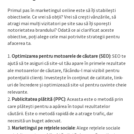
Primul pas în marketingul online este să îți stabilești
obiectivele. Ce vrei să obții? Vrei să crești vânzările, să
atragi mai mulți vizitatori pe site sau să îți sporești
notorietatea brandului? Odată ce ai clarificat aceste
obiective, poți alege cele mai potrivite strategii pentru
afacerea ta.
Optimizarea pentru motoarele de căutare (SEO)
: SEO te
ajută să te asiguri că site-ul tău apare în primele rezultate
ale motoarelor de căutare, făcându-l mai vizibil pentru
potențialii clienți. Investește în conținut de calitate, link-
uri de încredere și optimizează site-ul pentru cuvinte cheie
relevante.
Publicitatea plătită (PPC)
: Aceasta este o metodă prin
care plătești pentru a apărea în topul rezultatelor
căutării. Este o metodă rapidă de a atrage trafic, dar
necesită un buget adecvat.
Marketingul pe rețelele sociale
: Alege rețelele sociale