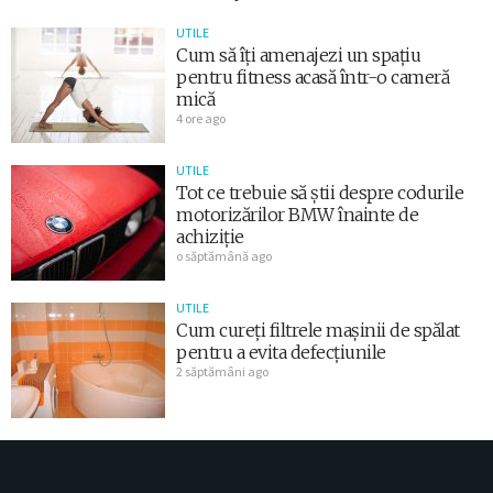
UTILE
Cum să îți amenajezi un spațiu
pentru fitness acasă într-o cameră
mică
4 ore ago
UTILE
Tot ce trebuie să știi despre codurile
motorizărilor BMW înainte de
achiziție
o săptămână ago
UTILE
Cum cureți filtrele mașinii de spălat
pentru a evita defecțiunile
2 săptămâni ago