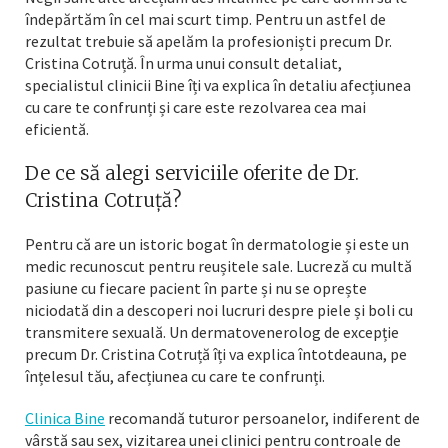
îndepărtăm în cel mai scurt timp. Pentru un astfel de
rezultat trebuie să apelăm la profesioniști precum Dr.
Cristina Cotruță. În urma unui consult detaliat,
specialistul clinicii Bine îți va explica în detaliu afecțiunea
cu care te confrunți și care este rezolvarea cea mai
eficientă.
De ce să alegi serviciile oferite de Dr.
Cristina Cotruță?
Pentru că are un istoric bogat în dermatologie și este un
medic recunoscut pentru reușitele sale. Lucreză cu multă
pasiune cu fiecare pacient în parte și nu se oprește
niciodată din a descoperi noi lucruri despre piele și boli cu
transmitere sexuală. Un dermatovenerolog de excepție
precum Dr. Cristina Cotruță îți va explica întotdeauna, pe
înțelesul tău, afecțiunea cu care te confrunți.
Clinica Bine
recomandă tuturor persoanelor, indiferent de
vârstă sau sex, vizitarea unei clinici pentru controale de