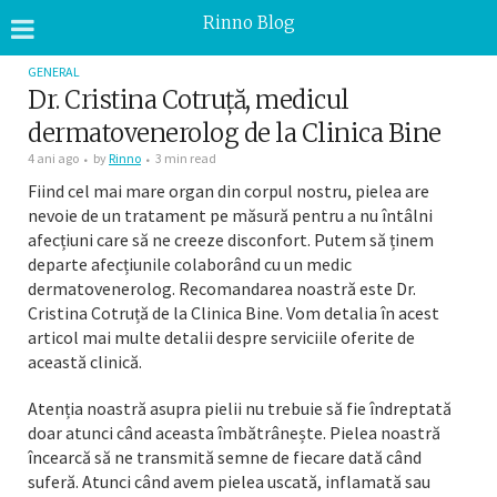
Rinno Blog
GENERAL
Dr. Cristina Cotruță, medicul
dermatovenerolog de la Clinica Bine
4 ani ago
by
Rinno
3 min read
Fiind cel mai mare organ din corpul nostru, pielea are
nevoie de un tratament pe măsură pentru a nu întâlni
afecțiuni care să ne creeze disconfort. Putem să ținem
departe afecțiunile colaborând cu un medic
dermatovenerolog. Recomandarea noastră este Dr.
Cristina Cotruță de la Clinica Bine. Vom detalia în acest
articol mai multe detalii despre serviciile oferite de
această clinică.
Atenția noastră asupra pielii nu trebuie să fie îndreptată
doar atunci când aceasta îmbătrânește. Pielea noastră
încearcă să ne transmită semne de fiecare dată când
suferă. Atunci când avem pielea uscată, inflamată sau