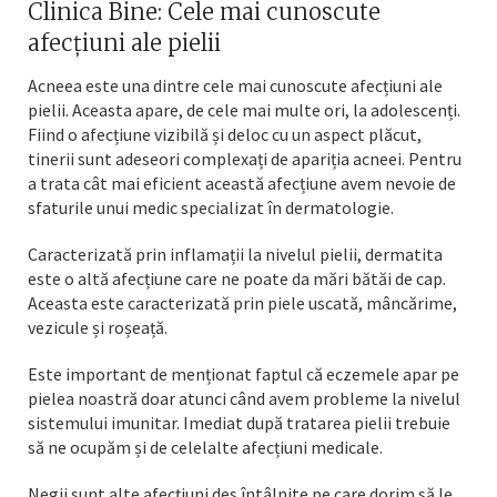
Clinica Bine: Cele mai cunoscute
afecțiuni ale pielii
Acneea este una dintre cele mai cunoscute afecțiuni ale
pielii. Aceasta apare, de cele mai multe ori, la adolescenți.
Fiind o afecțiune vizibilă și deloc cu un aspect plăcut,
tinerii sunt adeseori complexați de apariția acneei. Pentru
a trata cât mai eficient această afecțiune avem nevoie de
sfaturile unui medic specializat în dermatologie.
Caracterizată prin inflamații la nivelul pielii, dermatita
este o altă afecțiune care ne poate da mări bătăi de cap.
Aceasta este caracterizată prin piele uscată, mâncărime,
vezicule și roșeață.
Este important de menționat faptul că eczemele apar pe
pielea noastră doar atunci când avem probleme la nivelul
sistemului imunitar. Imediat după tratarea pielii trebuie
să ne ocupăm și de celelalte afecțiuni medicale.
Negii sunt alte afecțiuni des întâlnite pe care dorim să le