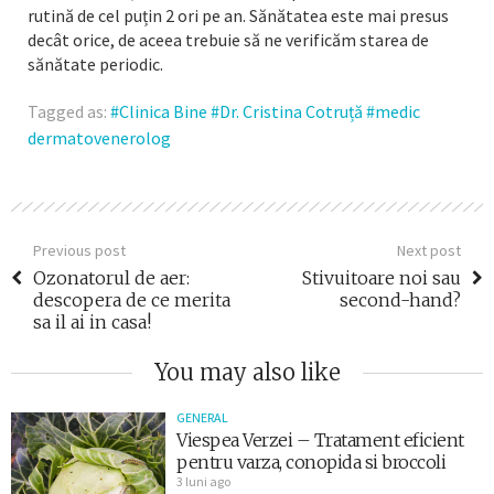
rutină de cel puțin 2 ori pe an. Sănătatea este mai presus
decât orice, de aceea trebuie să ne verificăm starea de
sănătate periodic.
Tagged as:
Clinica Bine
Dr. Cristina Cotruță
medic
dermatovenerolog
Previous post
Next post
Ozonatorul de aer:
Stivuitoare noi sau
descopera de ce merita
second-hand?
sa il ai in casa!
You may also like
GENERAL
Viespea Verzei – Tratament eficient
pentru varza, conopida si broccoli
3 luni ago