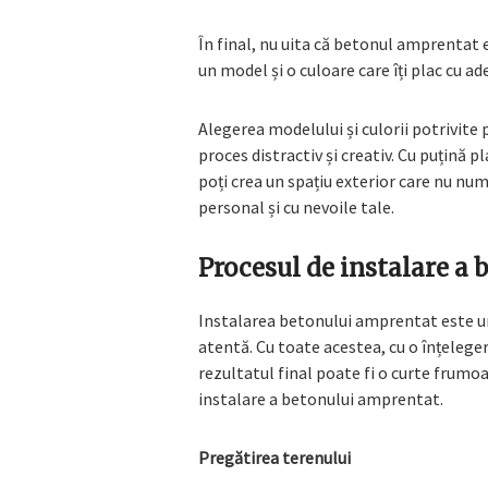
În final, nu uita că betonul amprentat e
un model și o culoare care îți plac cu ad
Alegerea modelului și culorii potrivite
proces distractiv și creativ. Cu puțină pl
poți crea un spațiu exterior care nu numai
personal și cu nevoile tale.
Procesul de instalare a
Instalarea betonului amprentat este un 
atentă. Cu toate acestea, cu o înțelege
rezultatul final poate fi o curte frumoa
instalare a betonului amprentat.
Pregătirea terenului