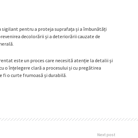
n sigilant pentru a proteja suprafața și a îmbunătăți
prevenirea decolorării și a deteriorării cauzate de
nerală.
entat este un proces care necesită atenție la detalii și
cu o înțelegere clară a procesului și cu pregătirea
 fi o curte frumoasă și durabilă.
Next post