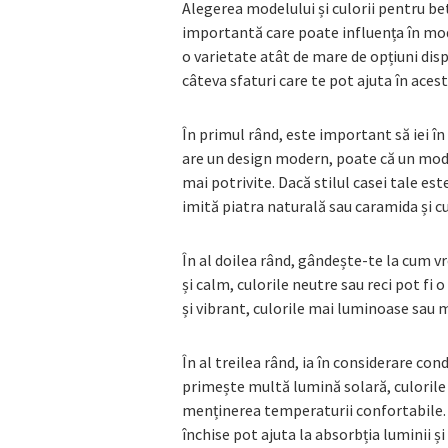
Alegerea modelului și culorii pentru be
importantă care poate influența în mod 
o varietate atât de mare de opțiuni dispon
câteva sfaturi care te pot ajuta în aces
În primul rând, este important să iei în 
are un design modern, poate că un model
mai potrivite. Dacă stilul casei tale es
imită piatra naturală sau caramida și cu
În al doilea rând, gândește-te la cum vre
și calm, culorile neutre sau reci pot fi 
și vibrant, culorile mai luminoase sau m
În al treilea rând, ia în considerare cond
primește multă lumină solară, culorile m
menținerea temperaturii confortabile. 
închise pot ajuta la absorbția luminii ș