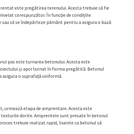
entat este pregătirea terenului. Acesta trebuie să fie
 nivelat corespunzător. În funcție de condițiile
ge sau să se îndepărteze pământ pentru a asigura o bază
orul pas este turnarea betonului. Acesta este
roiectului și apoi turnat în forma pregătită. Betonul
 a asigura o suprafață uniformă.
lat, urmează etapa de amprentare. Acesta este
 texturile dorite. Amprentele sunt presate în betonul
proces trebuie realizat rapid, înainte ca betonul să