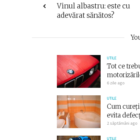
Vinul albastru: este cu
adevărat sănătos?
You
UTILE
Tot ce trebu
motorizăril
6 zile ago
UTILE
Cum cureți 
evita defec
2 săptămâni ago
UTILE