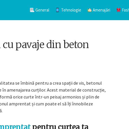
General
Tehnologie
Amenajări
Fas
 cu pavaje din beton
alitatea se îmbină pentru a crea spații de vis, betonul
 în amenajarea curților. Acest material de construcție,
formă orice curte într-un peisaj armonios și plin de
tonul amprentat și cum poate el să îți înnobileze
ă.
mprentat
pentru curtea ta