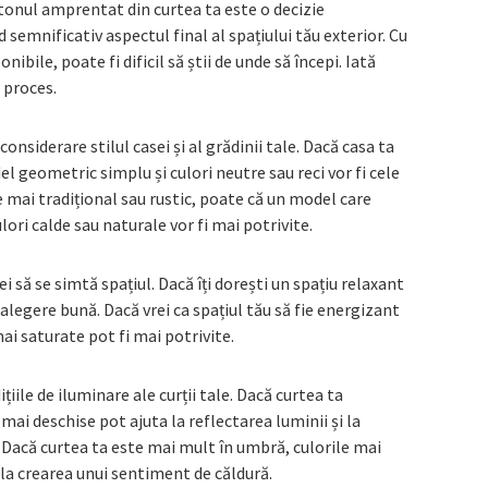
tonul amprentat din curtea ta este o decizie
semnificativ aspectul final al spațiului tău exterior. Cu
ibile, poate fi dificil să știi de unde să începi. Iată
t proces.
considerare stilul casei și al grădinii tale. Dacă casa ta
 geometric simplu și culori neutre sau reci vor fi cele
te mai tradițional sau rustic, poate că un model care
lori calde sau naturale vor fi mai potrivite.
i să se simtă spațiul. Dacă îți dorești un spațiu relaxant
o alegere bună. Dacă vrei ca spațiul tău să fie energizant
ai saturate pot fi mai potrivite.
ițiile de iluminare ale curții tale. Dacă curtea ta
ai deschise pot ajuta la reflectarea luminii și la
Dacă curtea ta este mai mult în umbră, culorile mai
i la crearea unui sentiment de căldură.