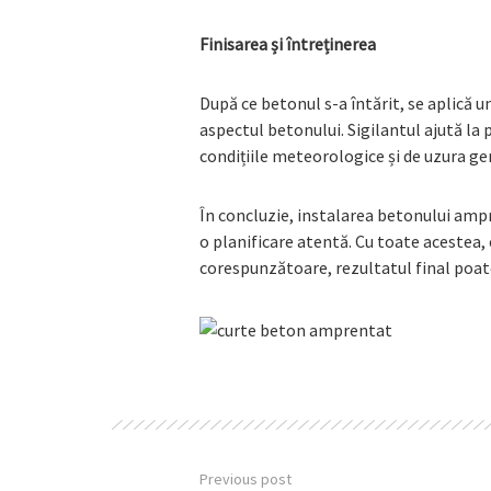
Finisarea și întreținerea
După ce betonul s-a întărit, se aplică u
aspectul betonului. Sigilantul ajută la 
condițiile meteorologice și de uzura ge
În concluzie, instalarea betonului ampr
o planificare atentă. Cu toate acestea, 
corespunzătoare, rezultatul final poate
Previous post