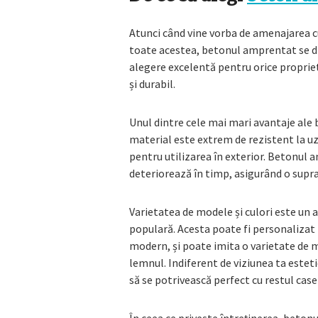
Atunci când vine vorba de amenajarea cur
toate acestea, betonul amprentat se di
alegere excelentă pentru orice proprieta
și durabil.
Unul dintre cele mai mari avantaje ale
material este extrem de rezistent la uzu
pentru utilizarea în exterior. Betonul 
deteriorează în timp, asigurând o supraf
Varietatea de modele și culori este un
populară. Acesta poate fi personalizat pe
modern, și poate imita o varietate de m
lemnul. Indiferent de viziunea ta estet
să se potrivească perfect cu restul casei 