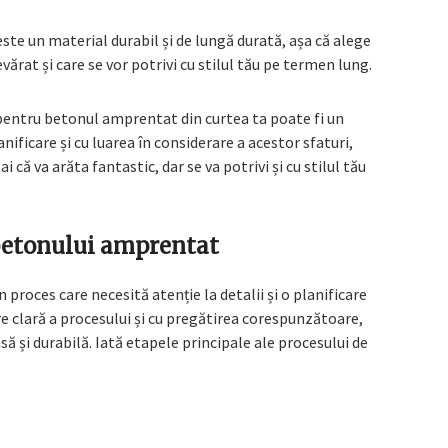
ste un material durabil și de lungă durată, așa că alege
evărat și care se vor potrivi cu stilul tău pe termen lung.
 pentru betonul amprentat din curtea ta poate fi un
anificare și cu luarea în considerare a acestor sfaturi,
 că va arăta fantastic, dar se va potrivi și cu stilul tău
 betonului amprentat
proces care necesită atenție la detalii și o planificare
re clară a procesului și cu pregătirea corespunzătoare,
să și durabilă. Iată etapele principale ale procesului de