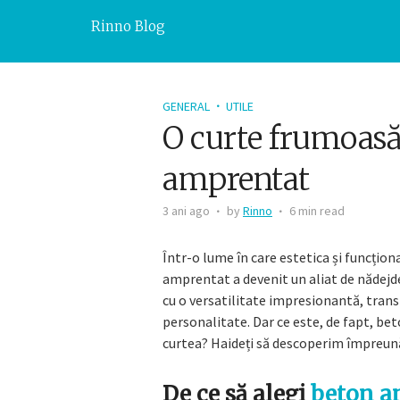
Rinno Blog
GENERAL
UTILE
O curte frumoasă
amprentat
3 ani ago
by
Rinno
6 min read
Într-o lume în care estetica și funcțion
amprentat a devenit un aliat de nădejde
cu o versatilitate impresionantă, trans
personalitate. Dar ce este, de fapt, be
curtea? Haideți să descoperim împreun
De ce să alegi
beton a