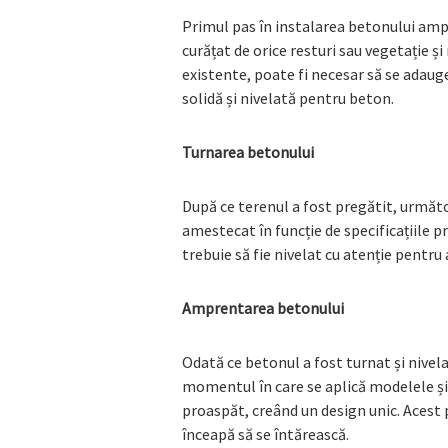
Primul pas în instalarea betonului ampr
curățat de orice resturi sau vegetație și
existente, poate fi necesar să se adau
solidă și nivelată pentru beton.
Turnarea betonului
După ce terenul a fost pregătit, următ
amestecat în funcție de specificațiile p
trebuie să fie nivelat cu atenție pentru
Amprentarea betonului
Odată ce betonul a fost turnat și nive
momentul în care se aplică modelele și
proaspăt, creând un design unic. Acest 
înceapă să se întărească.