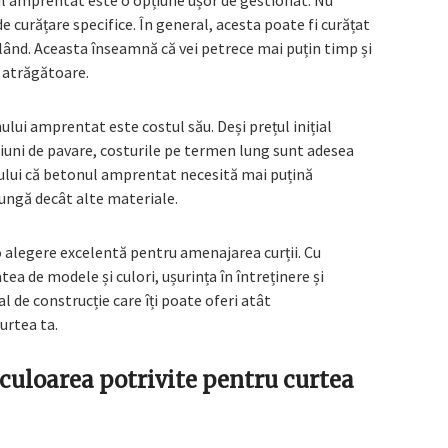
ul amprentat este o opțiune ușor de gestionat. Nu
de curățare specifice. În general, acesta poate fi curățat
blând. Aceasta înseamnă că vei petrece mai puțin timp și
i atrăgătoare.
nului amprentat este costul său. Deși prețul inițial
țiuni de pavare, costurile pe termen lung sunt adesea
tului că betonul amprentat necesită mai puțină
 lungă decât alte materiale.
 alegere excelentă pentru amenajarea curții. Cu
ea de modele și culori, ușurința în întreținere și
l de construcție care îți poate oferi atât
urtea ta.
culoarea potrivite pentru curtea