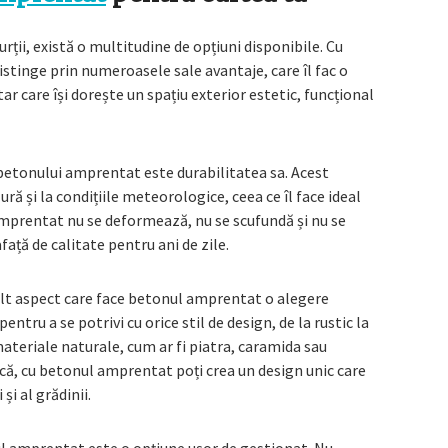
ții, există o multitudine de opțiuni disponibile. Cu
stinge prin numeroasele sale avantaje, care îl fac o
r care își dorește un spațiu exterior estetic, funcțional
 betonului amprentat este durabilitatea sa. Acest
ră și la condițiile meteorologice, ceea ce îl face ideal
amprentat nu se deformează, nu se scufundă și nu se
ață de calitate pentru ani de zile.
 alt aspect care face betonul amprentat o alegere
ntru a se potrivi cu orice stil de design, de la rustic la
ateriale naturale, cum ar fi piatra, caramida sau
ică, cu betonul amprentat poți crea un design unic care
și al grădinii.