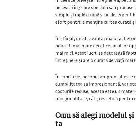
În ceea ce privește întreținerea, beton
necesită îngrijire specială sau produse 
simplu și rapid cu apă și un detergent 
efort pentru a menține curtea curată ș
În sfârșit, un alt avantaj major al beto
poate fi mai mare decât cel al altor op
mai mici. Acest lucru se datorează fap
întreținere și are o durată de viață mai
În concluzie, betonul amprentat este o
durabilitatea sa impresionantă, varietat
costurile reduse, acesta este un materia
funcționalitate, cât și estetică pentru c
Cum să alegi modelul și 
ta