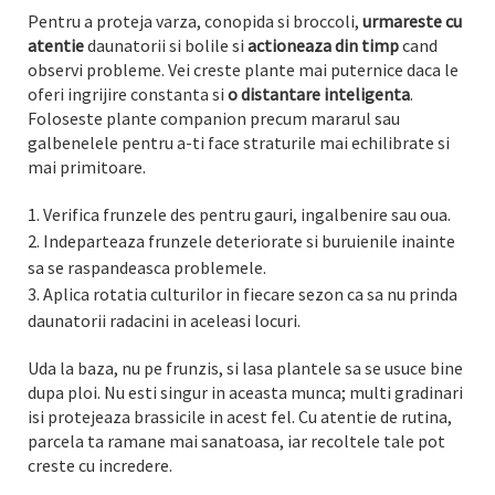
Pentru a proteja varza, conopida si broccoli,
urmareste cu
atentie
daunatorii si bolile si
actioneaza din timp
cand
observi probleme. Vei creste plante mai puternice daca le
oferi ingrijire constanta si
o distantare inteligenta
.
Foloseste plante companion precum mararul sau
galbenelele pentru a-ti face straturile mai echilibrate si
mai primitoare.
Verifica frunzele des pentru gauri, ingalbenire sau oua.
Indeparteaza frunzele deteriorate si buruienile inainte
sa se raspandeasca problemele.
Aplica rotatia culturilor in fiecare sezon ca sa nu prinda
daunatorii radacini in aceleasi locuri.
Uda la baza, nu pe frunzis, si lasa plantele sa se usuce bine
dupa ploi. Nu esti singur in aceasta munca; multi gradinari
isi protejeaza brassicile in acest fel. Cu atentie de rutina,
parcela ta ramane mai sanatoasa, iar recoltele tale pot
creste cu incredere.