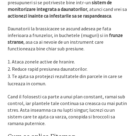
presupuneri si se potriveste bine intr-un
sistem de
monitorizare integrata a daunatorilor
, atunci cand vrei sa
actionezi inainte ca infestarile sa se raspandeasca
.
Daunatorii la brassicacee se ascund adesea pe fata
inferioara a frunzelor, in buchetele (muguri) si in
frunze
stranse
, asa ca ai nevoie de un instrument care
functioneaza bine chiar sub presiune.
Ataca zonele active de hranire.
Reduce rapid presiunea daunatorilor.
Te ajuta sa protejezi rezultatele din parcele in care se
lucreaza in comun.
Cand il folosesti ca parte a unui plan constant, ramai sub
control, iar plantele tale continua sa creasca cu mai putin
stres. Asta inseamna ca nu lupti singur; lucrezi cu un
sistem care te ajuta ca varza, conopida si broccoli sa
ramana puternice.