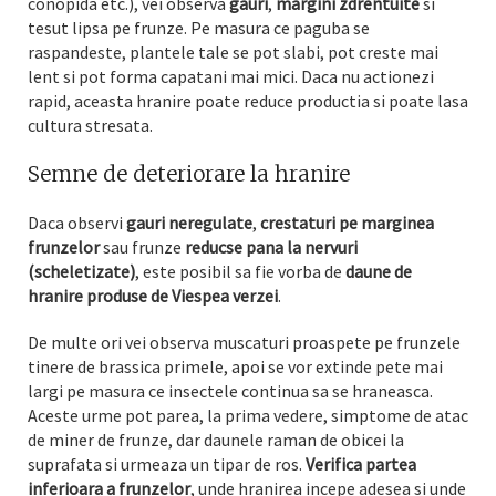
conopida etc.), vei observa
gauri
,
margini zdrentuite
si
tesut lipsa pe frunze. Pe masura ce paguba se
raspandeste, plantele tale se pot slabi, pot creste mai
lent si pot forma capatani mai mici. Daca nu actionezi
rapid, aceasta hranire poate reduce productia si poate lasa
cultura stresata.
Semne de deteriorare la hranire
Daca observi
gauri neregulate
,
crestaturi pe marginea
frunzelor
sau frunze
reducse pana la nervuri
(scheletizate)
, este posibil sa fie vorba de
daune de
hranire produse de Viespea verzei
.
De multe ori vei observa muscaturi proaspete pe frunzele
tinere de brassica primele, apoi se vor extinde pete mai
largi pe masura ce insectele continua sa se hraneasca.
Aceste urme pot parea, la prima vedere, simptome de atac
de miner de frunze, dar daunele raman de obicei la
suprafata si urmeaza un tipar de ros.
Verifica partea
inferioara a frunzelor
, unde hranirea incepe adesea si unde