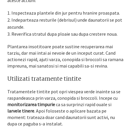
aceste actiuni:
Inspecteaza plantele din jur pentru hranire proaspata.
Indeparteaza resturile (debrisul) unde daunatorii se pot
ascunde.
Reverifica stratul dupa ploaie sau dupa crestere noua.
Plantarea insotitoare poate sustine recuperarea mai
tarziu, dar mai intai ai nevoie de un inceput curat. Cand
actionezi rapid, ajuti varza, conopida si broccoli sa ramana
impreuna, mai sanatosi si mai capabili sa-si revina.
Utilizati tratamente tintite
Tratamentele tintite pot opri viespea verde inainte sa se
raspandeasca prin varza, conopida si broccoli. Incepe cu
monitorizarea timpurie
ca sa surprinzi rapid ouale si
larvele tinere
. Apoi foloseste o aplicare bazata pe
moment: trateaza doar cand daunatorii sunt activi, nu
dupa ce paguba s-a instalat.