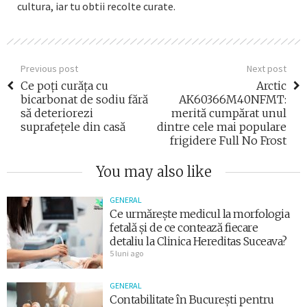
cultura, iar tu obtii recolte curate.
Previous post
Next post
Ce poți curăța cu
Arctic
bicarbonat de sodiu fără
AK60366M40NFMT:
să deteriorezi
merită cumpărat unul
suprafețele din casă
dintre cele mai populare
frigidere Full No Frost
You may also like
GENERAL
Ce urmărește medicul la morfologia
fetală și de ce contează fiecare
detaliu la Clinica Hereditas Suceava?
5 luni ago
GENERAL
Contabilitate în București pentru