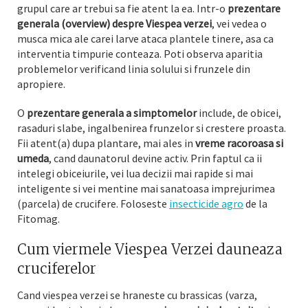
grupul care ar trebui sa fie atent la ea. Intr-o
prezentare
generala (overview) despre Viespea verzei
, vei vedea o
musca mica ale carei larve ataca plantele tinere, asa ca
interventia timpurie conteaza. Poti observa aparitia
problemelor verificand linia solului si frunzele din
apropiere.
O
prezentare generala a simptomelor
include, de obicei,
rasaduri slabe, ingalbenirea frunzelor si crestere proasta.
Fii atent(a) dupa plantare, mai ales in
vreme racoroasa si
umeda
, cand daunatorul devine activ. Prin faptul ca ii
intelegi obiceiurile, vei lua decizii mai rapide si mai
inteligente si vei mentine mai sanatoasa imprejurimea
(parcela) de crucifere. Foloseste
insecticide agro
de la
Fitomag.
Cum viermele Viespea Verzei dauneaza
cruciferelor
Cand viespea verzei se hraneste cu brassicas (varza,