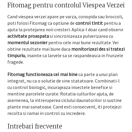
Fitomag pentru controlul Viespea Verzei
Cand viespea verzei apare pe varza, conopida sau broccoli,
poti folosi Fitomag ca optiune de
control tintit
pentru a
ajuta la protejarea noii cresteri. Aplica-l doar cand observi
activitate proaspata
si sincronizeaza pulverizarea cu
momentul sezonier
pentru cele mai bune rezultate. Vei
obtine rezultate mai bune daca
monitorizezi des si tratezi
timpuriu
, inainte ca larvele sa se raspandeasca in frunzele
fragede.
Fitomag functioneaza cel mai bine
ca parte a unui plan
integrat, nu ca o solutie de sine statatoare. Combinati-l
cu control biologic, incurajeaza insectele benefice si
mentine parcelele curate. Rotatia culturilor ajuta, de
asemenea, la intreruperea ciclului daunatorilor si sustine
plante mai sanatoase. Cand esti consecvent, iti protejezi
recolta si ramai in control cu incredere.
Intrebari frecvente