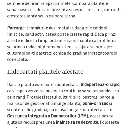
semnele de hranire apar primele. Compara plantele
sanatoase cu cele care prezinta stres de crestere, cum ar fi
cresterea lenta sau o culoare terna.
Parcurge-ti randurile des
, mai ales dupa zile calde si
linistite, cand activitatea poate creste rapid. Daca prinzi
aceste indicii la timp, poti interveni inainte ca problema
sa prinda radacini. A ramane atent te ajuta sa protejezi
cultura si sa-ti pastrezi echipa de gradina increzatoare si
conectata.
Indepartati plantele afectate
Daca o planta este puternic afectata,
indeparteaz-o rapid
,
ca viespea verzei sa nu poata continua sa se raspandeasca
prin rand. Protejezi restul culturii si iti pastrezi parcela
mai usor de gestionat. Smulge planta,
pune-o in sac
si
scoate-o din gradina; nu o lasa langa zona afectata. In
Gestiunea Integrata a Daunatorilor (IPM)
, acest pas te
ajuta sa reduci presiunea
inainte sa se dezvolte
. Foloseste