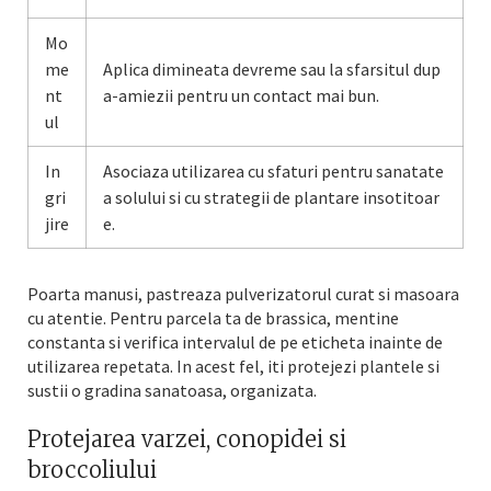
Mo
me
Aplica dimineata devreme sau la sfarsitul dup
nt
a-amiezii pentru un contact mai bun.
ul
In
Asociaza utilizarea cu sfaturi pentru sanatate
gri
a solului si cu strategii de plantare insotitoar
jire
e.
Poarta manusi, pastreaza pulverizatorul curat si masoara
cu atentie. Pentru parcela ta de brassica, mentine
constanta si verifica intervalul de pe eticheta inainte de
utilizarea repetata. In acest fel, iti protejezi plantele si
sustii o gradina sanatoasa, organizata.
Protejarea varzei, conopidei si
broccoliului