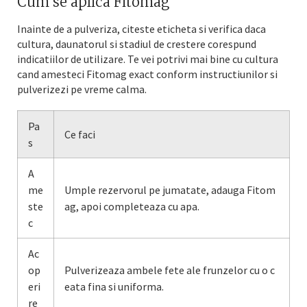
Cum se aplica Fitomag
Inainte de a pulveriza, citeste eticheta si verifica daca
cultura, daunatorul si stadiul de crestere corespund
indicatiilor de utilizare. Te vei potrivi mai bine cu cultura
cand amesteci Fitomag exact conform instructiunilor si
pulverizezi pe vreme calma.
Pa
Ce faci
s
A
me
Umple rezervorul pe jumatate, adauga Fitom
ste
ag, apoi completeaza cu apa.
c
Ac
op
Pulverizeaza ambele fete ale frunzelor cu o c
eri
eata fina si uniforma.
re