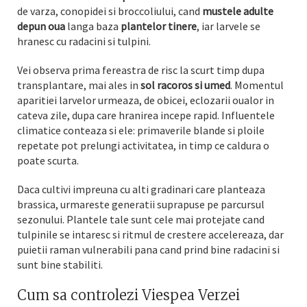
de varza, conopidei si broccoliului, cand
mustele adulte
depun oua
langa baza
plantelor tinere
, iar larvele se
hranesc cu radacini si tulpini.
Vei observa prima fereastra de risc la scurt timp dupa
transplantare, mai ales in
sol racoros si umed
. Momentul
aparitiei larvelor urmeaza, de obicei, eclozarii oualor in
cateva zile, dupa care hranirea incepe rapid. Influentele
climatice conteaza si ele: primaverile blande si ploile
repetate pot prelungi activitatea, in timp ce caldura o
poate scurta.
Daca cultivi impreuna cu alti gradinari care planteaza
brassica, urmareste generatii suprapuse pe parcursul
sezonului. Plantele tale sunt cele mai protejate cand
tulpinile se intaresc si ritmul de crestere accelereaza, dar
puietii raman vulnerabili pana cand prind bine radacini si
sunt bine stabiliti.
Cum sa controlezi Viespea Verzei