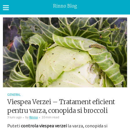
Rinno Blog
GENERAL
Viespea Verzei – Tratament eficient
pentru varza, conopida si broccoli
3 luni ago
by
Rinno
10 min read
Puteti
controla viespea verzei
la varza, conopida si