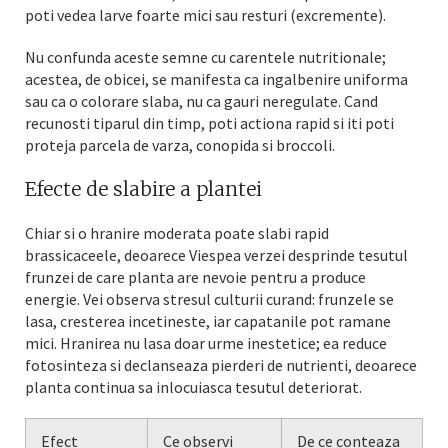
poti vedea larve foarte mici sau resturi (excremente).
Nu confunda aceste semne cu carentele nutritionale;
acestea, de obicei, se manifesta ca ingalbenire uniforma
sau ca o colorare slaba, nu ca gauri neregulate. Cand
recunosti tiparul din timp, poti actiona rapid si iti poti
proteja parcela de varza, conopida si broccoli.
Efecte de slabire a plantei
Chiar si o hranire moderata poate slabi rapid
brassicaceele, deoarece Viespea verzei desprinde tesutul
frunzei de care planta are nevoie pentru a produce
energie. Vei observa stresul culturii curand: frunzele se
lasa, cresterea incetineste, iar capatanile pot ramane
mici. Hranirea nu lasa doar urme inestetice; ea reduce
fotosinteza si declanseaza pierderi de nutrienti, deoarece
planta continua sa inlocuiasca tesutul deteriorat.
Efect
Ce observi
De ce conteaza