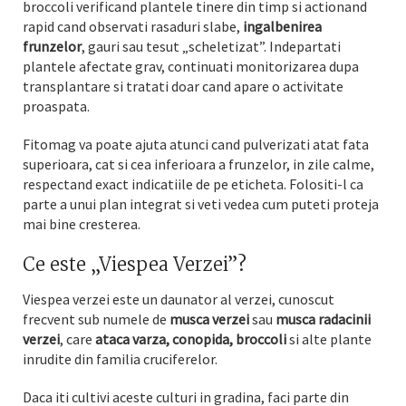
broccoli verificand plantele tinere din timp si actionand
rapid cand observati rasaduri slabe,
ingalbenirea
frunzelor
, gauri sau tesut „scheletizat”. Indepartati
plantele afectate grav, continuati monitorizarea dupa
transplantare si tratati doar cand apare o activitate
proaspata.
Fitomag va poate ajuta atunci cand pulverizati atat fata
superioara, cat si cea inferioara a frunzelor, in zile calme,
respectand exact indicatiile de pe eticheta. Folositi-l ca
parte a unui plan integrat si veti vedea cum puteti proteja
mai bine cresterea.
Ce este „Viespea Verzei”?
Viespea verzei este un daunator al verzei, cunoscut
frecvent sub numele de
musca verzei
sau
musca radacinii
verzei
, care
ataca varza, conopida, broccoli
si alte plante
inrudite din familia cruciferelor.
Daca iti cultivi aceste culturi in gradina, faci parte din