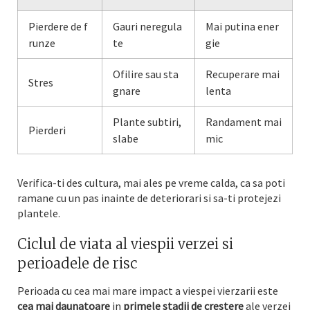
Pierdere de f
Gauri neregula
Mai putina ener
runze
te
gie
Ofilire sau sta
Recuperare mai
Stres
gnare
lenta
Plante subtiri,
Randament mai
Pierderi
slabe
mic
Verifica-ti des cultura, mai ales pe vreme calda, ca sa poti
ramane cu un pas inainte de deteriorari si sa-ti protejezi
plantele.
Ciclul de viata al viespii verzei si
perioadele de risc
Perioada cu cea mai mare impact a viespei vierzarii este
cea mai daunatoare
in
primele stadii de crestere
ale verzei