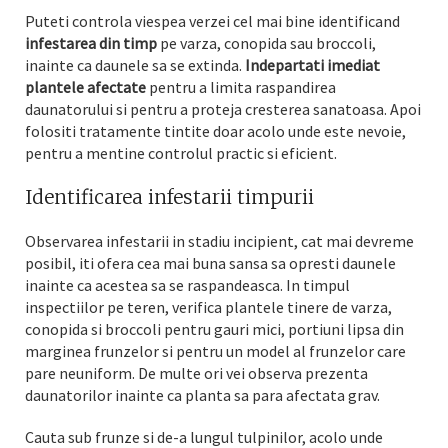
Puteti controla viespea verzei cel mai bine identificand
infestarea din timp
pe varza, conopida sau broccoli,
inainte ca daunele sa se extinda.
Indepartati imediat
plantele afectate
pentru a limita raspandirea
daunatorului si pentru a proteja cresterea sanatoasa. Apoi
folositi tratamente tintite doar acolo unde este nevoie,
pentru a mentine controlul practic si eficient.
Identificarea infestarii timpurii
Observarea infestarii in stadiu incipient, cat mai devreme
posibil, iti ofera cea mai buna sansa sa opresti daunele
inainte ca acestea sa se raspandeasca. In timpul
inspectiilor pe teren, verifica plantele tinere de varza,
conopida si broccoli pentru gauri mici, portiuni lipsa din
marginea frunzelor si pentru un model al frunzelor care
pare neuniform. De multe ori vei observa prezenta
daunatorilor inainte ca planta sa para afectata grav.
Cauta sub frunze si de-a lungul tulpinilor, acolo unde