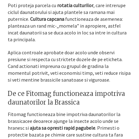
Poti proteja parcela cu
rotatia culturilor
, care intrerupe
ciclul daunatorului si ajuta plantele sa ramana mai
puternice.
Cultura capcana
functioneaza de asemenea:
planteaza un rand mic-„momela” in apropiere, astfel
incat daunatorii sa se duca acolo in loc sa intre in cultura
ta principala.
Aplica controale aprobate doar acolo unde observi
presiune si respecta cu strictete dozele de pe eticheta.
Cand actionati impreuna cu grupul de gradina la
momentul potrivit, veti economisi timp, veti reduce risipa
si veti mentine brassicile sanatoase si viguroase.
De ce Fitomag functioneaza impotriva
daunatorilor la Brassica
Fitomag functioneaza bine impotriva daunatorilor la
brassicacee deoarece ajunge la insecte acolo unde se
hranesc si
ajuta sa opresti rapid pagubele
. Primesti o
protectie bazata pe chimie care sustine cultura ta fara