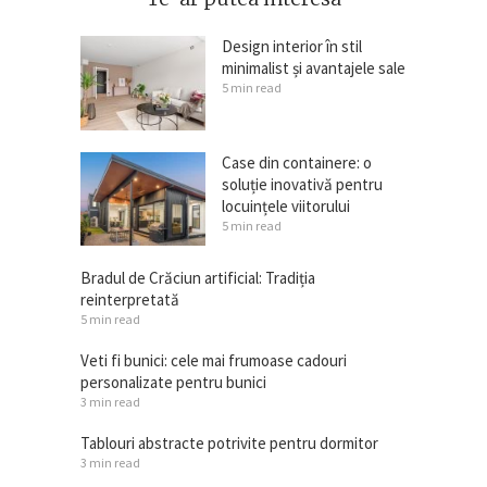
Design interior în stil
minimalist și avantajele sale
5 min read
Case din containere: o
soluție inovativă pentru
locuințele viitorului
5 min read
Bradul de Crăciun artificial: Tradiția
reinterpretată
5 min read
Veti fi bunici: cele mai frumoase cadouri
personalizate pentru bunici
3 min read
Tablouri abstracte potrivite pentru dormitor
3 min read