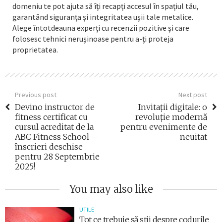
domeniu te pot ajuta să îți recapți accesul în spațiul tău,
garantând siguranța și integritatea ușii tale metalice.
Alege întotdeauna experți cu recenzii pozitive și care
folosesc tehnici nerușinoase pentru a-ți proteja
proprietatea.
Previous post
Next post
Devino instructor de
Invitații digitale: o
fitness certificat cu
revoluție modernă
cursul acreditat de la
pentru evenimente de
ABC Fitness School –
neuitat
înscrieri deschise
pentru 28 Septembrie
2025!
You may also like
UTILE
Tot ce trebuie să știi despre codurile