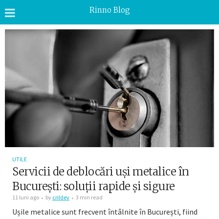
Rinno Blog
UTILE
Servicii de deblocări uși metalice în
București: soluții rapide și sigure
11 luni ago
by
crildev
3 min read
Ușile metalice sunt frecvent întâlnite în București, fiind