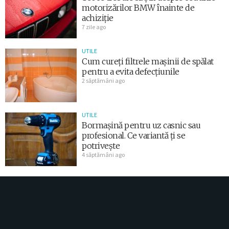
motorizărilor BMW înainte de
achiziție
7 zile ago
UTILE
Cum cureți filtrele mașinii de spălat
pentru a evita defecțiunile
2 săptămâni ago
UTILE
Bormașină pentru uz casnic sau
profesional. Ce variantă ți se
potrivește
4 săptămâni ago