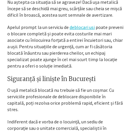
Nu aștepta ca situația să se agraveze! Dacă ușa metalică
începe să se deschidă mai greu, scârțâie sau cheia se mișcă
dificil în broască, acestea sunt semnale de avertizare.
Apelul prompt la un serviciu de
deblocari usi
poate preveni
o blocare completă și poate evita costurile mai mari
asociate cu înlocuirea forțată a entirei încuietori sau, chiar
a ușii. Pentru situațiile de urgență, cum ar fi căsătoria
blocată înăuntru sau pierderea cheilor, un echipaj
specializat poate ajunge în cel mai scurt timp la locație
pentru a oferi o soluție imediată.
Siguranță și liniște în București
O ușă metalică blocată nu trebuie să fie un coșmar. Cu
serviciile profesionale de deblocare disponibile în
capitală, poți rezolva orice problemă rapid, eficient și fără
stres.
Indiferent dacă e vorba de o locuință, un sediu de
corporație sau o unitate comercială, specialiștii în