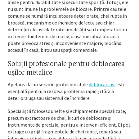
alese pentru durabilitate și securitate sporită. Totuși, ele
nu sunt imune la problemele de blocare. Printre cauzele
comune se numără încuietoare deteriorate, chei rupte în
broască, mecanisme de închidere defecte sau chiar
deformări ale ușii datorate umidității sau temperaturilor
extreme. Indiferent de motiv, o ușă metalică blocată
poate provoca stres și inconveniente majore, blocând
accesul în casă, birou sau spații comerciale.
Soluții profesionale pentru deblocarea
ușilor metalice
Apelarea la un serviciu profesionist de
deblocari usi
este
esențială pentru a rezolva problema rapid și fără a
deteriora ușa sau sistemul de închidere.
Specialiștii folosesc unelte și echipamente specializate,
precum extractoare de chei, kituri de deblocare și
instrumente de precizie, pentru a interveni eficient. Ei pot
extrage cu grijă fragmentele de chei rupte, repară sau
înlocuiesc cilindrii și recalibrează mecanismele fără a