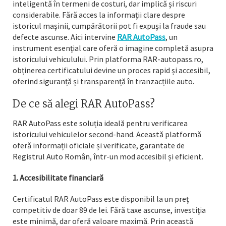
inteligentă în termeni de costuri, dar implică și riscuri
considerabile. Fără acces la informații clare despre
istoricul mașinii, cumpărătorii pot fi expuși la fraude sau
defecte ascunse. Aici intervine
RAR AutoPass
, un
instrument esențial care oferă o imagine completă asupra
istoricului vehiculului. Prin platforma RAR-autopass.ro,
obținerea certificatului devine un proces rapid și accesibil,
oferind siguranță și transparență în tranzacțiile auto.
De ce să alegi RAR AutoPass?
RAR AutoPass este soluția ideală pentru verificarea
istoricului vehiculelor second-hand. Această platformă
oferă informații oficiale și verificate, garantate de
Registrul Auto Român, într-un mod accesibil și eficient.
1. Accesibilitate financiară
Certificatul RAR AutoPass este disponibil la un preț
competitiv de doar 89 de lei. Fără taxe ascunse, investiția
este minimă, dar oferă valoare maximă. Prin această