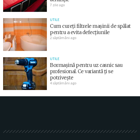
7 zile ago
UTILE
Cum cureți filtrele mașinii de spălat
pentru a evita defecțiunile
2 săptămâni ago
UTILE
Bormașină pentru uz casnic sau
profesional. Ce variantă ți se
potrivește
4 săptămâni ago