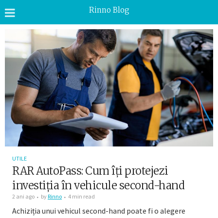
Rinno Blog
UTILE
RAR AutoPass: Cum îți protejezi
investiția în vehicule second-hand
2 ani ago
by
Rinno
4 min read
Achiziția unui vehicul second-hand poate fi o alegere