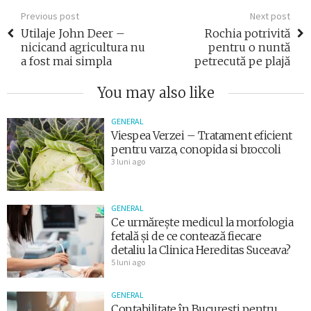
Previous post
Next post
Utilaje John Deer –
Rochia potrivită
nicicand agricultura nu
pentru o nuntă
a fost mai simpla
petrecută pe plajă
You may also like
GENERAL
Viespea Verzei – Tratament eficient
pentru varza, conopida si broccoli
3 luni ago
GENERAL
Ce urmărește medicul la morfologia
fetală și de ce contează fiecare
detaliu la Clinica Hereditas Suceava?
5 luni ago
GENERAL
Contabilitate în București pentru