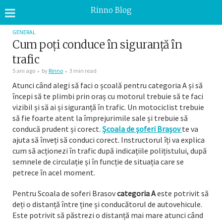
Rinno Blog
GENERAL
Cum poți conduce în siguranță în
trafic
5 ani ago
by
Rinno
3 min read
Atunci când alegi să faci o școală pentru categoria A și să
începi să te plimbi prin oraș cu motorul trebuie să te faci
vizibil și să ai și siguranță în trafic. Un motociclist trebuie
să fie foarte atent la împrejurimile sale și trebuie să
conducă prudent și corect.
Școala de șoferi Brașov
te va
ajuta să înveți să conduci corect. Instructorul îți va explica
cum să acționezi în trafic după indicațiile polițistului, după
semnele de circulație și în funcție de situația care se
petrece în acel moment.
Pentru Scoala de soferi Brasov
categoria A
este potrivit să
deți o distanță între ține și conducătorul de autovehicule.
Este potrivit să păstrezi o distanță mai mare atunci când