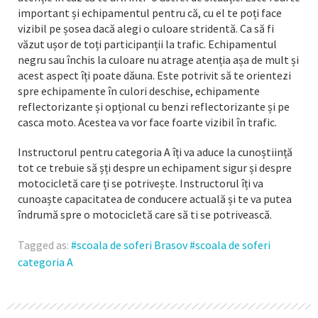
important și echipamentul pentru că, cu el te poți face
vizibil pe șosea dacă alegi o culoare stridentă. Ca să fi
văzut ușor de toți participanții la trafic. Echipamentul
negru sau închis la culoare nu atrage atenția așa de mult și
acest aspect îți poate dăuna. Este potrivit să te orientezi
spre echipamente în culori deschise, echipamente
reflectorizante și opțional cu benzi reflectorizante și pe
casca moto. Acestea va vor face foarte vizibil în trafic.
Instructorul pentru categoria A îți va aduce la cunoștiință
tot ce trebuie să șți despre un echipament sigur și despre
motocicletă care ți se potrivește. Instructorul îți va
cunoaște capacitatea de conducere actuală și te va putea
îndrumă spre o motocicletă care să ti se potrivească.
Tagged as:
scoala de soferi Brasov
scoala de soferi
categoria A