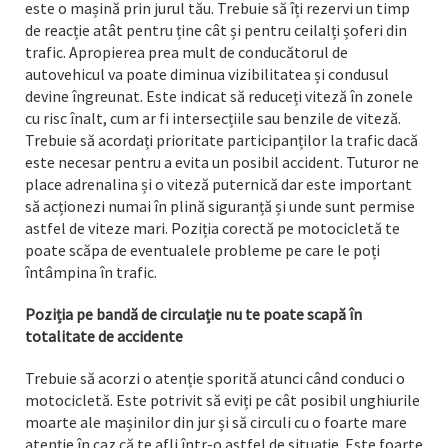
este o mașină prin jurul tău. Trebuie să îți rezervi un timp
de reacție atât pentru ține cât și pentru ceilalți șoferi din
trafic. Apropierea prea mult de conducătorul de
autovehicul va poate diminua vizibilitatea și condusul
devine îngreunat. Este indicat să reduceți viteză în zonele
cu risc înalt, cum ar fi intersecțiile sau benzile de viteză.
Trebuie să acordați prioritate participanților la trafic dacă
este necesar pentru a evita un posibil accident. Tuturor ne
place adrenalina și o viteză puternică dar este important
să acționezi numai în plină siguranță și unde sunt permise
astfel de viteze mari. Poziția corectă pe motocicletă te
poate scăpa de eventualele probleme pe care le poți
întâmpina în trafic.
Poziția pe bandă de circulație nu te poate scapă în
totalitate de accidente
Trebuie să acorzi o atenție sporită atunci când conduci o
motocicletă. Este potrivit să eviți pe cât posibil unghiurile
moarte ale mașinilor din jur și să circuli cu o foarte mare
atenție în caz că te afli într-o astfel de situație. Este foarte