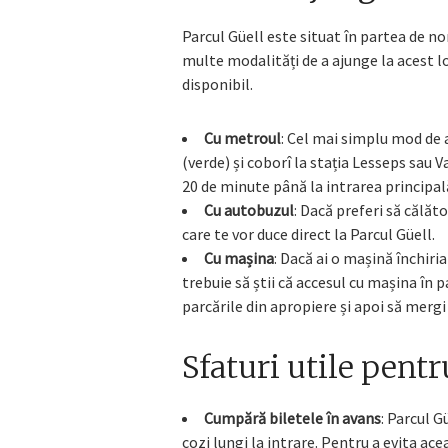
Parcul Güell este situat în partea de no
multe modalități de a ajunge la acest loc
disponibil.
Cu metroul
: Cel mai simplu mod de a
(verde) și coborî la stația Lesseps sau 
20 de minute până la intrarea principală
Cu autobuzul
: Dacă preferi să călăto
care te vor duce direct la Parcul Güell.
Cu mașina
: Dacă ai o mașină închiri
trebuie să știi că accesul cu mașina în p
parcările din apropiere și apoi să mergi
Sfaturi utile pentr
Cumpără biletele în avans
: Parcul G
cozi lungi la intrare. Pentru a evita ac