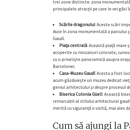
trei zone distincte: zona monumentală, 
principalele atracții pe care le vei găsi î
Scările dragonului
: Aceste scări imp
duce în zona monumentală a parcului și v
Gaudí.
Piața centrală
: Această piață mare 
acoperite cu mozaicuri colorate, cunoscu
cu o priveliște panoramică asupra orașu
Barcelonei.
Casa-Muzeu Gaudí
: Acesta a fost lo
acum găzduiește un muzeu dedicat vieții
geniul arhitectului și despre procesul de
Biserica Colonia Güell
: Această bise
remarcabil al stilului arhitectural gaudi
merită cu siguranță o vizită, mai ales d
Cum să ajungi la P