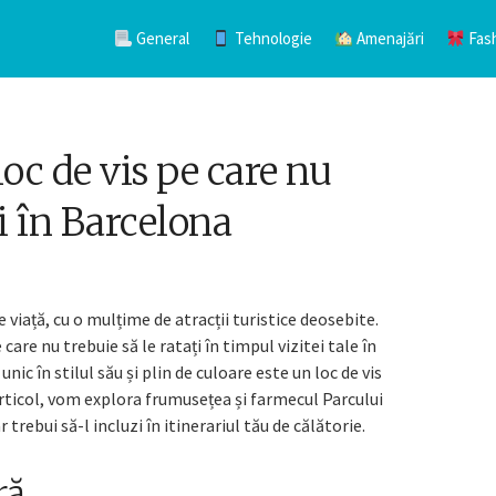
General
Tehnologie
Amenajări
Fas
loc de vis pe care nu
zi în Barcelona
 viață, cu o mulțime de atracții turistice deosebite.
are nu trebuie să le ratați în timpul vizitei tale în
nic în stilul său și plin de culoare este un loc de vis
 articol, vom explora frumusețea și farmecul Parcului
trebui să-l incluzi în itinerariul tău de călătorie.
ră