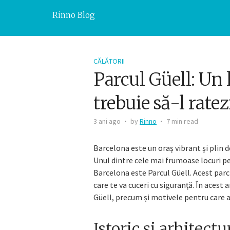
Rinno Blog
CĂLĂTORII
Parcul Güell: Un 
trebuie să-l rate
3 ani ago
by
Rinno
7 min read
Barcelona este un oraș vibrant și plin de
Unul dintre cele mai frumoase locuri pe c
Barcelona este Parcul Güell. Acest parc u
care te va cuceri cu siguranță. În acest
Güell, precum și motivele pentru care ar 
Istoric și arhitectu