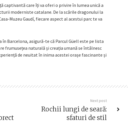
ă captivantă care îți va oferi o privire în lumea unică a
cturii moderniste catalane. De la scările dragonului la
Casa-Muzeu Gaudí, fiecare aspect al acestui parc te va
a în Barcelona, asigură-te că Parcul Güell este pe lista
 care frumusețea naturală și creația umană se întâlnesc
xperiență de neuitat în inima acestei orașe fascinante și
Next post
Rochii lungi de seară:
orect
sfaturi de stil