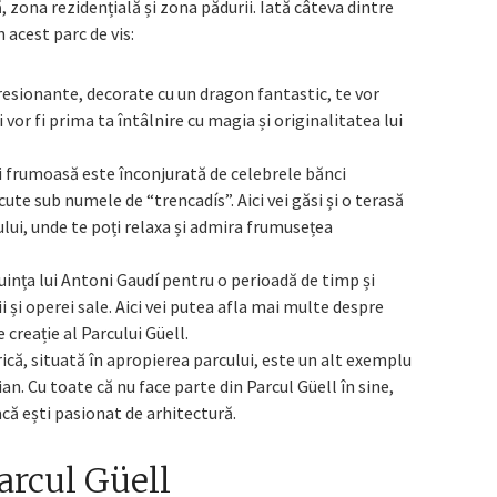
zona rezidențială și zona pădurii. Iată câteva dintre
n acest parc de vis:
resionante, decorate cu un dragon fantastic, te vor
or fi prima ta întâlnire cu magia și originalitatea lui
și frumoasă este înconjurată de celebrele bănci
te sub numele de “trencadís”. Aici vei găsi și o terasă
lui, unde te poți relaxa și admira frumusețea
cuința lui Antoni Gaudí pentru o perioadă de timp și
 și operei sale. Aici vei putea afla mai multe despre
 creație al Parcului Güell.
rică, situată în apropierea parcului, este un alt exemplu
an. Cu toate că nu face parte din Parcul Güell în sine,
acă ești pasionat de arhitectură.
arcul Güell