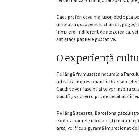
fel de mâncare tradițional spaniol, pr
Dacă preferi ceva mai ușor, poți opta pe
umpluturi, sau pentru churros, gogoși pr
înmuiere. Indiferent de alegerea ta, vei
satisface papilele gustative.
O experiență cultur
Pe lângă frumusețea naturală a Parcului 
artistică impresionantă. Diversele eleme
Gaudí te vor fascina și te vor inspira 
Gaudí îți va oferi o privire detaliată în 
Pe lângă aceasta, Barcelona găzduiește
explora operele unor artiști renumiți p
artă, vei fi cu siguranță impresionat de 