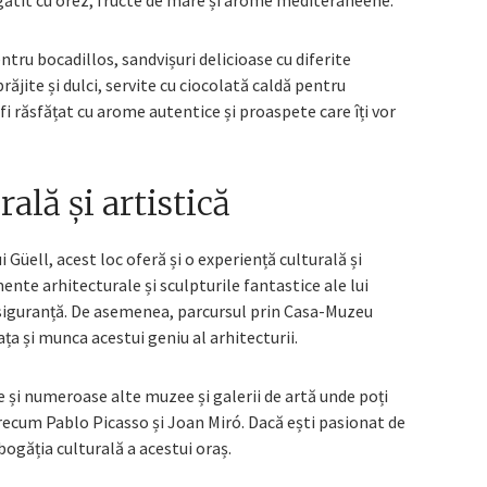
egătit cu orez, fructe de mare și arome mediteraneene.
ntru bocadillos, sandvișuri delicioase cu diferite
ăjite și dulci, servite cu ciocolată caldă pentru
 fi răsfățat cu arome autentice și proaspete care îți vor
ală și artistică
Güell, acest loc oferă și o experiență culturală și
nte arhitecturale și sculpturile fantastice ale lui
cu siguranță. De asemenea, parcursul prin Casa-Muzeu
viața și munca acestui geniu al arhitecturii.
 și numeroase alte muzee și galerii de artă unde poți
recum Pablo Picasso și Joan Miró. Dacă ești pasionat de
bogăția culturală a acestui oraș.