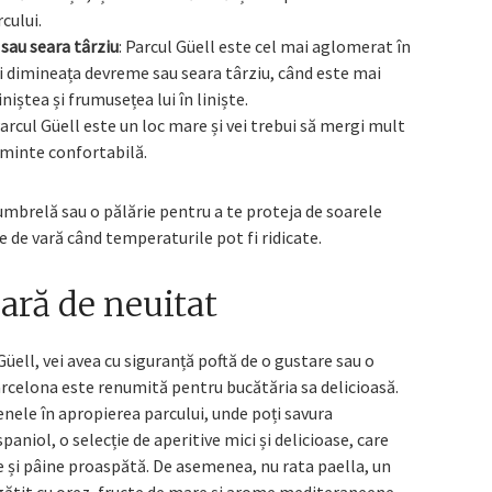
rcului.
sau seara târziu
: Parcul Güell este cel mai aglomerat în
ezi dimineața devreme sau seara târziu, când este mai
niștea și frumusețea lui în liniște.
Parcul Güell este un loc mare și vei trebui să mergi mult
țăminte confortabilă.
o umbrelă sau o pălărie pentru a te proteja de soarele
le de vară când temperaturile pot fi ridicate.
ară de neuitat
üell, vei avea cu siguranță poftă de o gustare sau o
arcelona este renumită pentru bucătăria sa delicioasă.
nele în apropierea parcului, unde poți savura
paniol, o selecție de aperitive mici și delicioase, care
e și pâine proaspătă. De asemenea, nu rata paella, un