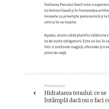
Vizitarea Parcului Güell este o experienț
lui Antoni Gaudí și în frumusețea arhite
terasele cu priveliște panoramică și la 
uimi și te va inspira.
Așadar, atunci când planifici călătoria t
ta de vizite obligatorii. Este un loc în
într-o simfonie magică, oferindu-ți o e
pline de viață.
Previous post
Hidratarea tenului: ce se
întâmplă dacă nu o faci c