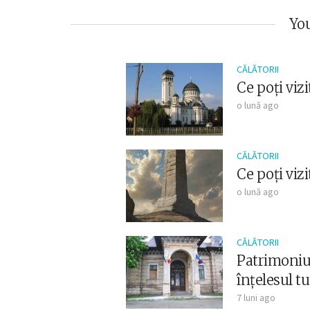
You
CĂLĂTORII
Ce poți viz
o lună ago
CĂLĂTORII
Ce poți viz
o lună ago
CĂLĂTORII
Patrimoniul
înțelesul t
7 luni ago