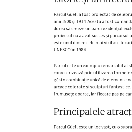
Parcul Güell a fost proiectat de celebru
anii 1900 și 1914. Acesta a fost comand
dorea să creeze un parc rezidențial exc
proiectul nu a avut succes și parcursul a
este unul dintre cele mai vizitate locu
UNESCO în 1984.
Parcul este un exemplu remarcabil al st
caracterizează prin utilizarea formelor or
găsi o combinație unică de elemente nat
arcade colorate și sculpturi fantastice. 
frumusețe aparte, iar fiecare pas pe care
Principalele atracț
Parcul Güell este un loc vast, cu o supr