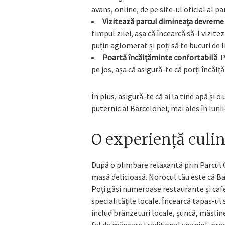
avans, online, de pe site-ul oficial al pa
Vizitează parcul dimineața devreme 
timpul zilei, așa că încearcă să-l vizit
puțin aglomerat și poți să te bucuri de li
Poartă încălțăminte confortabilă
: 
pe jos, așa că asigură-te că porți încăl
În plus, asigură-te că ai la tine apă și 
puternic al Barcelonei, mai ales în luni
O experiență culin
După o plimbare relaxantă prin Parcul G
masă delicioasă. Norocul tău este că B
Poți găsi numeroase restaurante și cafe
specialitățile locale. Încearcă tapas-ul s
includ brânzeturi locale, șuncă, măslin