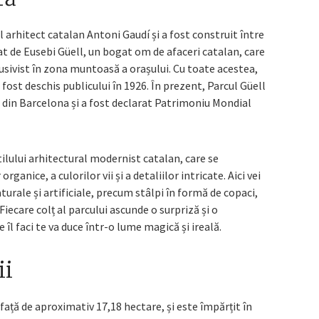
l arhitect catalan Antoni Gaudí și a fost construit între
at de Eusebi Güell, un bogat om de afaceri catalan, care
lusivist în zona muntoasă a orașului. Cu toate acestea,
 fost deschis publicului în 1926. În prezent, Parcul Güell
ri din Barcelona și a fost declarat Patrimoniu Mondial
ilului arhitectural modernist catalan, care se
ganice, a culorilor vii și a detaliilor intricate. Aici vei
urale și artificiale, precum stâlpi în formă de copaci,
Fiecare colț al parcului ascunde o surpriză și o
 îl faci te va duce într-o lume magică și ireală.
ii
afață de aproximativ 17,18 hectare, și este împărțit în