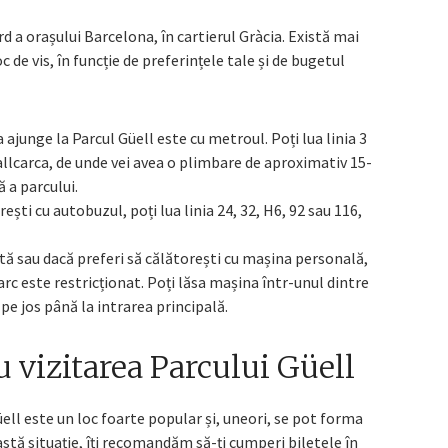
rd a orașului Barcelona, în cartierul Gràcia. Există mai
 de vis, în funcție de preferințele tale și de bugetul
 ajunge la Parcul Güell este cu metroul. Poți lua linia 3
Vallcarca, de unde vei avea o plimbare de aproximativ 15-
 a parcului.
rești cu autobuzul, poți lua linia 24, 32, H6, 92 sau 116,
ată sau dacă preferi să călătorești cu mașina personală,
arc este restricționat. Poți lăsa mașina într-unul dintre
 pe jos până la intrarea principală.
u vizitarea Parcului Güell
üell este un loc foarte popular și, uneori, se pot forma
eastă situație, îți recomandăm să-ți cumperi biletele în