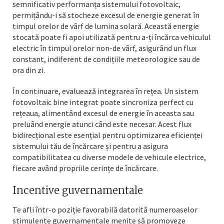
semnificativ performanța sistemului fotovoltaic,
permițându-i să stocheze excesul de energie generat în
timpul orelor de vârf de lumina solară. Această energie
stocată poate fi apoi utilizată pentru a-ți încărca vehiculul
electric în timpul orelor non-de vârf, asigurând un flux
constant, indiferent de condițiile meteorologice sau de
ora din zi.
În continuare, evaluează integrarea în rețea. Un sistem
fotovoltaic bine integrat poate sincroniza perfect cu
rețeaua, alimentând excesul de energie în aceasta sau
preluând energie atunci când este necesar. Acest flux
bidirecțional este esențial pentru optimizarea eficienței
sistemului tău de încărcare și pentru a asigura
compatibilitatea cu diverse modele de vehicule electrice,
fiecare având propriile cerințe de încărcare.
Incentive guvernamentale
Te afli într-o poziție favorabilă datorită numeroaselor
stimulente guvernamentale menite să promoveze