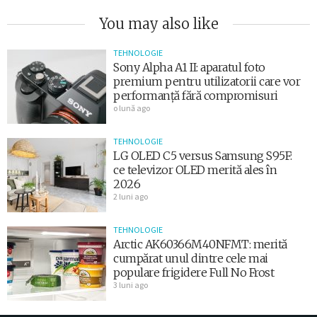
You may also like
TEHNOLOGIE
Sony Alpha A1 II: aparatul foto
premium pentru utilizatorii care vor
performanță fără compromisuri
o lună ago
TEHNOLOGIE
LG OLED C5 versus Samsung S95F:
ce televizor OLED merită ales în
2026
2 luni ago
TEHNOLOGIE
Arctic AK60366M40NFMT: merită
cumpărat unul dintre cele mai
populare frigidere Full No Frost
3 luni ago