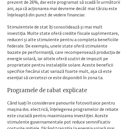
prezent de 26%, dar este programat să scadă în următorii
ani, așa că acționarea mai devreme decât mai târziu este
înțeleaptă din punct de vedere financiar.
Stimulentele de stat îți consolidează și mai mult
investiția. Multe state oferă credite fiscale suplimentare,
reduceri și alte stimulente pentru a completa beneficiile
federale. De exemplu, unele state oferă stimulente
bazate pe performanță, care recompensează producția de
energie solară, iar altele oferă scutiri de impozit pe
proprietate pentru instalațiile solare. Aceste beneficii
specifice fiecărui stat variază foarte mult, așa că este
esențial să cercetezi ce este disponibil în zona ta.
Programele de rabat explicate
Când luați în considerare panourile fotovoltaice pentru
mașina dvs. electrică, înțelegerea programelor de rebate
este crucială pentru maximizarea investiției. Aceste
stimulente guvernamentale pot reduce semnificativ
costurile inițiale, făcând tranziția la energia solară mai