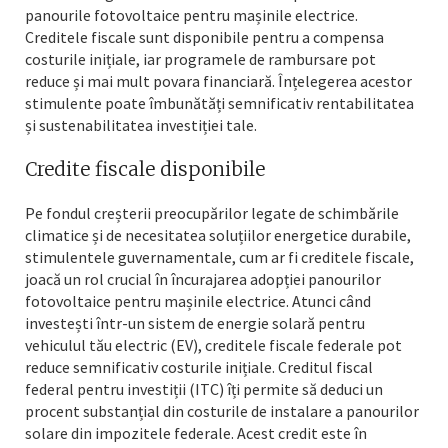
panourile fotovoltaice pentru mașinile electrice.
Creditele fiscale sunt disponibile pentru a compensa
costurile inițiale, iar programele de rambursare pot
reduce și mai mult povara financiară. Înțelegerea acestor
stimulente poate îmbunătăți semnificativ rentabilitatea
și sustenabilitatea investiției tale.
Credite fiscale disponibile
Pe fondul creșterii preocupărilor legate de schimbările
climatice și de necesitatea soluțiilor energetice durabile,
stimulentele guvernamentale, cum ar fi creditele fiscale,
joacă un rol crucial în încurajarea adopției panourilor
fotovoltaice pentru mașinile electrice. Atunci când
investești într-un sistem de energie solară pentru
vehiculul tău electric (EV), creditele fiscale federale pot
reduce semnificativ costurile inițiale. Creditul fiscal
federal pentru investiții (ITC) îți permite să deduci un
procent substanțial din costurile de instalare a panourilor
solare din impozitele federale. Acest credit este în