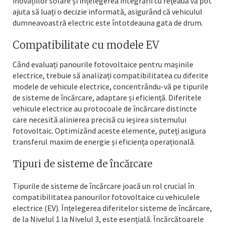
inovațiilor solare și înțelegerea integrării cu rețeaua vă pot
ajuta să luați o decizie informată, asigurând că vehiculul
dumneavoastră electric este întotdeauna gata de drum.
Compatibilitate cu modele EV
Când evaluați panourile fotovoltaice pentru mașinile
electrice, trebuie să analizați compatibilitatea cu diferite
modele de vehicule electrice, concentrându-vă pe tipurile
de sisteme de încărcare, adaptare și eficiență. Diferitele
vehicule electrice au protocoale de încărcare distincte
care necesită alinierea precisă cu ieșirea sistemului
fotovoltaic. Optimizând aceste elemente, puteți asigura
transferul maxim de energie și eficiența operațională.
Tipuri de sisteme de încărcare
Tipurile de sisteme de încărcare joacă un rol crucial în
compatibilitatea panourilor fotovoltaice cu vehiculele
electrice (EV). Înțelegerea diferitelor sisteme de încărcare,
de la Nivelul 1 la Nivelul 3, este esențială. Încărcătoarele