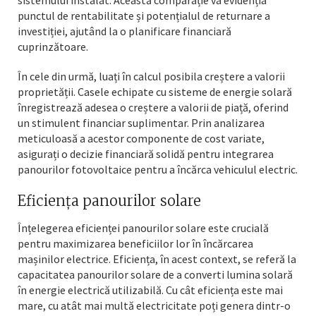
sistemului instalat. Această comparație va evidenția
punctul de rentabilitate și potențialul de returnare a
investiției, ajutând la o planificare financiară
cuprinzătoare.
În cele din urmă, luați în calcul posibila creștere a valorii
proprietății. Casele echipate cu sisteme de energie solară
înregistrează adesea o creștere a valorii de piață, oferind
un stimulent financiar suplimentar. Prin analizarea
meticuloasă a acestor componente de cost variate,
asigurați o decizie financiară solidă pentru integrarea
panourilor fotovoltaice pentru a încărca vehiculul electric.
Eficiența panourilor solare
Înțelegerea eficienței panourilor solare este crucială
pentru maximizarea beneficiilor lor în încărcarea
mașinilor electrice. Eficiența, în acest context, se referă la
capacitatea panourilor solare de a converti lumina solară
în energie electrică utilizabilă. Cu cât eficiența este mai
mare, cu atât mai multă electricitate poți genera dintr-o