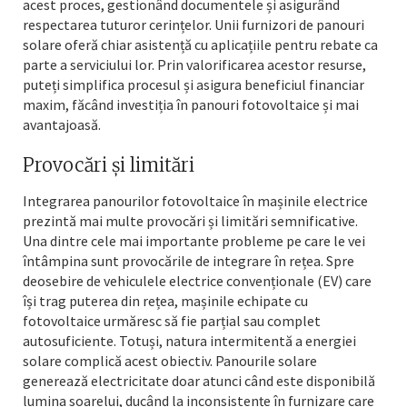
acest proces, gestionând documentele și asigurând
respectarea tuturor cerințelor. Unii furnizori de panouri
solare oferă chiar asistență cu aplicațiile pentru rebate ca
parte a serviciului lor. Prin valorificarea acestor resurse,
puteți simplifica procesul și asigura beneficiul financiar
maxim, făcând investiția în panouri fotovoltaice și mai
avantajoasă.
Provocări și limitări
Integrarea panourilor fotovoltaice în mașinile electrice
prezintă mai multe provocări și limitări semnificative.
Una dintre cele mai importante probleme pe care le vei
întâmpina sunt provocările de integrare în rețea. Spre
deosebire de vehiculele electrice convenționale (EV) care
își trag puterea din rețea, mașinile echipate cu
fotovoltaice urmăresc să fie parțial sau complet
autosuficiente. Totuși, natura intermitentă a energiei
solare complică acest obiectiv. Panourile solare
generează electricitate doar atunci când este disponibilă
lumina soarelui, ducând la inconsistențe în furnizare care