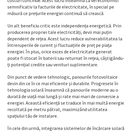
costuri continue. Acest lucru înseamnă că vei economisi
semnificativ la facturile de electricitate, în special pe
măsură ce prețurile energiei continuă să crească.
Un alt beneficiu critic este independența energetică. Prin
producerea propriei tale electricități, devii mai puțin
dependent de rețea. Acest lucru reduce vulnerabilitatea la
întreruperile de curent și fluctuațiile de preț pe piața
energiei. În plus, orice exces de electricitate generat
poate fi stocat în baterii sau returnat în rețea, câștigându-
ți potențial credite sau venituri suplimentare.
Din punct de vedere tehnologic, panourile fotovoltaice
devin din ce în ce mai eficiente și durabile. Progresele în
tehnologia solară înseamnă că panourile moderne au o
durată de viață mai lungă și rate mai mari de conversie a
energiei. Această eficiență se traduce în mai multă energie
recoltată pe metru pătrat, maximizând utilitatea
spațiului tău de instalare.
În cele din urmă, integrarea sistemelor de încărcare solară