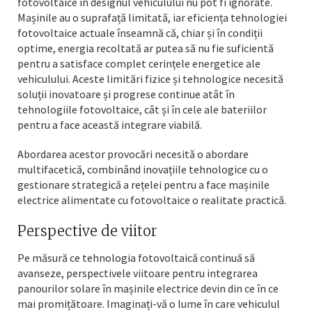
fotovoltaice în designul vehiculului nu pot fi ignorate.
Mașinile au o suprafață limitată, iar eficiența tehnologiei
fotovoltaice actuale înseamnă că, chiar și în condiții
optime, energia recoltată ar putea să nu fie suficientă
pentru a satisface complet cerințele energetice ale
vehiculului. Aceste limitări fizice și tehnologice necesită
soluții inovatoare și progrese continue atât în
tehnologiile fotovoltaice, cât și în cele ale bateriilor
pentru a face această integrare viabilă.
Abordarea acestor provocări necesită o abordare
multifacetică, combinând inovațiile tehnologice cu o
gestionare strategică a rețelei pentru a face mașinile
electrice alimentate cu fotovoltaice o realitate practică.
Perspective de viitor
Pe măsură ce tehnologia fotovoltaică continuă să
avanseze, perspectivele viitoare pentru integrarea
panourilor solare în mașinile electrice devin din ce în ce
mai promițătoare. Imaginați-vă o lume în care vehiculul