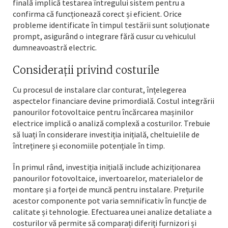
finală implică testarea întregului sistem pentru a
confirma că funcționează corect și eficient. Orice
probleme identificate în timpul testării sunt soluționate
prompt, asigurând o integrare fără cusur cu vehiculul
dumneavoastră electric.
Considerații privind costurile
Cu procesul de instalare clar conturat, înțelegerea
aspectelor financiare devine primordială. Costul integrării
panourilor fotovoltaice pentru încărcarea mașinilor
electrice implică o analiză complexă a costurilor. Trebuie
să luați în considerare investiția inițială, cheltuielile de
întreținere și economiile potențiale în timp.
În primul rând, investiția inițială include achiziționarea
panourilor fotovoltaice, invertoarelor, materialelor de
montare și a forței de muncă pentru instalare. Prețurile
acestor componente pot varia semnificativ în funcție de
calitate și tehnologie. Efectuarea unei analize detaliate a
costurilor vă permite să comparați diferiți furnizori și