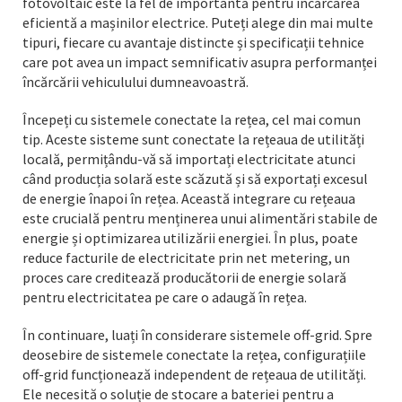
fotovoltaic este la fel de importantă pentru încărcarea
eficientă a mașinilor electrice. Puteți alege din mai multe
tipuri, fiecare cu avantaje distincte și specificații tehnice
care pot avea un impact semnificativ asupra performanței
încărcării vehiculului dumneavoastră.
Începeți cu sistemele conectate la rețea, cel mai comun
tip. Aceste sisteme sunt conectate la rețeaua de utilități
locală, permițându-vă să importați electricitate atunci
când producția solară este scăzută și să exportați excesul
de energie înapoi în rețea. Această integrare cu rețeaua
este crucială pentru menținerea unui alimentări stabile de
energie și optimizarea utilizării energiei. În plus, poate
reduce facturile de electricitate prin net metering, un
proces care creditează producătorii de energie solară
pentru electricitatea pe care o adaugă în rețea.
În continuare, luați în considerare sistemele off-grid. Spre
deosebire de sistemele conectate la rețea, configurațiile
off-grid funcționează independent de rețeaua de utilități.
Ele necesită o soluție de stocare a bateriei pentru a