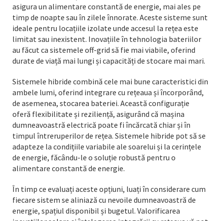
asigura un alimentare constantă de energie, mai ales pe
timp de noapte sau în zilele înnorate. Aceste sisteme sunt
ideale pentru locațiile izolate unde accesul la rețea este
limitat sau inexistent. Inovațiile în tehnologia bateriilor
au făcut ca sistemele off-grid să fie mai viabile, oferind
durate de viață mai lungi și capacități de stocare mai mari.
Sistemele hibride combină cele mai bune caracteristici din
ambele lumi, oferind integrare cu rețeaua și încorporând,
de asemenea, stocarea bateriei. Această configurație
oferă flexibilitate și reziliență, asigurând că mașina
dumneavoastră electrică poate fi încărcată chiar și în
timpul întreruperilor de rețea. Sistemele hibride pot să se
adapteze la condițiile variabile ale soarelui și la cerințele
de energie, făcându-le o soluție robustă pentru o
alimentare constantă de energie.
În timp ce evaluați aceste opțiuni, luați în considerare cum
fiecare sistem se aliniază cu nevoile dumneavoastră de
energie, spațiul disponibil și bugetul. Valorificarea