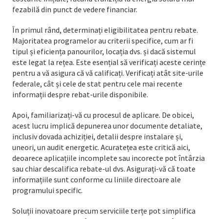
fezabilă din punct de vedere financiar.
În primul rând, determinați eligibilitatea pentru rebate.
Majoritatea programelor au criterii specifice, cum ar fi
tipul și eficiența panourilor, locația dvs. și dacă sistemul
este legat la rețea. Este esențial să verificați aceste cerințe
pentru a vă asigura că vă calificați. Verificați atât site-urile
federale, cât și cele de stat pentru cele mai recente
informații despre rebat-urile disponibile.
Apoi, familiarizați-vă cu procesul de aplicare. De obicei,
acest lucru implică depunerea unor documente detaliate,
inclusiv dovada achiziției, detalii despre instalare și,
uneori, un audit energetic. Acuratețea este critică aici,
deoarece aplicațiile incomplete sau incorecte pot întârzia
sau chiar descalifica rebate-ul dvs. Asigurați-vă că toate
informațiile sunt conforme cu liniile directoare ale
programului specific.
Soluții inovatoare precum serviciile terțe pot simplifica