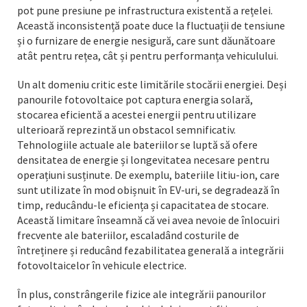
pot pune presiune pe infrastructura existentă a rețelei.
Această inconsistență poate duce la fluctuații de tensiune
și o furnizare de energie nesigură, care sunt dăunătoare
atât pentru rețea, cât și pentru performanța vehiculului.
Un alt domeniu critic este limitările stocării energiei. Deși
panourile fotovoltaice pot captura energia solară,
stocarea eficientă a acestei energii pentru utilizare
ulterioară reprezintă un obstacol semnificativ.
Tehnologiile actuale ale bateriilor se luptă să ofere
densitatea de energie și longevitatea necesare pentru
operațiuni susținute. De exemplu, bateriile litiu-ion, care
sunt utilizate în mod obișnuit în EV-uri, se degradează în
timp, reducându-le eficiența și capacitatea de stocare.
Această limitare înseamnă că vei avea nevoie de înlocuiri
frecvente ale bateriilor, escaladând costurile de
întreținere și reducând fezabilitatea generală a integrării
fotovoltaicelor în vehicule electrice.
În plus, constrângerile fizice ale integrării panourilor