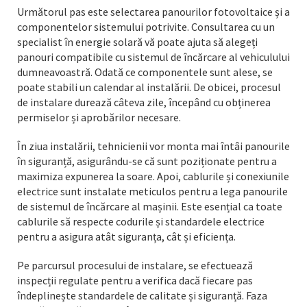
Următorul pas este selectarea panourilor fotovoltaice și a
componentelor sistemului potrivite. Consultarea cu un
specialist în energie solară vă poate ajuta să alegeți
panouri compatibile cu sistemul de încărcare al vehiculului
dumneavoastră. Odată ce componentele sunt alese, se
poate stabili un calendar al instalării. De obicei, procesul
de instalare durează câteva zile, începând cu obținerea
permiselor și aprobărilor necesare.
În ziua instalării, tehnicienii vor monta mai întâi panourile
în siguranță, asigurându-se că sunt poziționate pentru a
maximiza expunerea la soare. Apoi, cablurile și conexiunile
electrice sunt instalate meticulos pentru a lega panourile
de sistemul de încărcare al mașinii. Este esențial ca toate
cablurile să respecte codurile și standardele electrice
pentru a asigura atât siguranța, cât și eficiența.
Pe parcursul procesului de instalare, se efectuează
inspecții regulate pentru a verifica dacă fiecare pas
îndeplinește standardele de calitate și siguranță. Faza