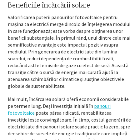
Beneficiile încărcării solare
Valorificarea puterii panourilor fotovoltaice pentru
mașina ta electrică merge dincolo de înțelegerea modului
în care funcționează; este vorba despre obținerea unor
beneficii substanțiale. În primul rând, unul dintre cele mai
semnificative avantaje este impactul pozitiv asupra
mediului. Prin generarea de electricitate din lumina
soarelui, reduci dependența de combustibilii fosili,
reducând astfel emisiile de gaze cu efect de seră. Această
tranziție către o sursă de energie mai curată ajută la
atenuarea schimbărilor climatice și susține obiectivele
globale de sustenabilitate.
Mai mult, încărcarea solară oferă economii considerabile
pe termen lung. Deși investiția inițială în
panouri
fotovoltaice
poate părea ridicată, rentabilitatea
investiției este convingătoare. În timp, costul generării de
electricitate din panouri solare scade practic la zero, spre
deosebire de sursele de energie tradiționale care implică