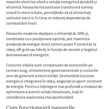
mașinile electrice oferă o soluție energetică durabilă și
eficientă. Panourile fotovoltaice transformă lumina
solară în electricitate, permițându-vă să alimentați
vehiculul electric în timp ce reduceți dependența de
combustibili fosili.
Panourile moderne depășesc o eficiență de 20% și,
combinate cu o poziționare optimă, pot maximiza
producția de energie. Acest sistem poate fi conectat la
rețea, off-grid sau hibrid, în funcție de nevoile și bugetul
dumneavoastră energetic.
Costurile inițiale sunt compensate de economiile pe
termen lung, stimulentele guvernamentale și costurile
zero de generare a electricității. Gestionând stocarea
energiei și integrarea în rețea, asigurați un aport constant
de energie. Pentru o înțelegere mai profundă a modului de
optimizare a acestei soluții inovatoare, luați în
considerare explorarea mai aprofundată.
Cum funcționează panourile