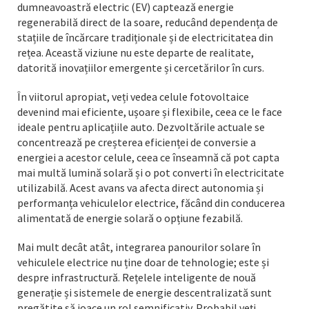
dumneavoastră electric (EV) captează energie
regenerabilă direct de la soare, reducând dependența de
stațiile de încărcare tradiționale și de electricitatea din
rețea. Această viziune nu este departe de realitate,
datorită inovațiilor emergente și cercetărilor în curs.
În viitorul apropiat, veți vedea celule fotovoltaice
devenind mai eficiente, ușoare și flexibile, ceea ce le face
ideale pentru aplicațiile auto. Dezvoltările actuale se
concentrează pe creșterea eficienței de conversie a
energiei a acestor celule, ceea ce înseamnă că pot capta
mai multă lumină solară și o pot converti în electricitate
utilizabilă. Acest avans va afecta direct autonomia și
performanța vehiculelor electrice, făcând din conducerea
alimentată de energie solară o opțiune fezabilă.
Mai mult decât atât, integrarea panourilor solare în
vehiculele electrice nu ține doar de tehnologie; este și
despre infrastructură. Rețelele inteligente de nouă
generație și sistemele de energie descentralizată sunt
pregătite să joace un rol semnificativ. Probabil veți