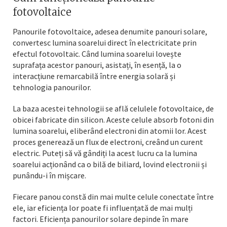
fotovoltaice
Panourile fotovoltaice, adesea denumite panouri solare,
convertesc lumina soarelui direct în electricitate prin
efectul fotovoltaic. Când lumina soarelui lovește
suprafața acestor panouri, asistați, în esență, la o
interacțiune remarcabilă între energia solară și
tehnologia panourilor.
La baza acestei tehnologii se află celulele fotovoltaice, de
obicei fabricate din silicon. Aceste celule absorb fotoni din
lumina soarelui, eliberând electroni din atomii lor. Acest
proces generează un flux de electroni, creând un curent
electric. Puteți să vă gândiți la acest lucru ca la lumina
soarelui acționând ca o bilă de biliard, lovind electronii și
punându-i în mișcare.
Fiecare panou constă din mai multe celule conectate între
ele, iar eficiența lor poate fi influențată de mai mulți
factori. Eficiența panourilor solare depinde în mare