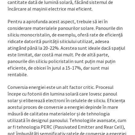
cantitate dată de lumină solară, făcând sistemul de
încărcare al mașinii electrice mai eficient.
Pentru a aprofunda acest aspect, trebuie să iei în
considerare materialele panourilor solare. Panourile din
siliciu monocristalin, de exemplu, oferă rate de eficiență
ridicate datorită purității siliciului utilizat, adesea
atingând până la 20-22%. Acestea sunt ideale dacă spațiul
este limitat, dar costă mai mult. Pe de altă parte,
panourile din siliciu policristalin sunt puțin mai puțin
eficiente, de obicei în jurul a 15-17%, dar sunt mai
rentabile.
Conversia energiei este un alt factor critic. Procesul
începe cu fotonii din lumina solară care lovesc panoul
solar și eliberează electroni în celulele de siliciu. Eficiența
acestui proces de conversie a energiei depinde în mare
măsură de calitatea materialelor și de tehnologia
utilizată în designul panoului. Tehnologiile avansate, cum
ar fi tehnologia PERC (Passivated Emitter and Rear Cell),
pot îmbunătăți semnificativ ratele de conversie a energiei