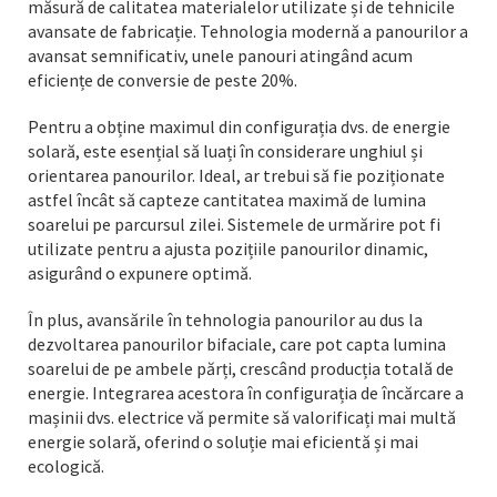
măsură de calitatea materialelor utilizate și de tehnicile
avansate de fabricație. Tehnologia modernă a panourilor a
avansat semnificativ, unele panouri atingând acum
eficiențe de conversie de peste 20%.
Pentru a obține maximul din configurația dvs. de energie
solară, este esențial să luați în considerare unghiul și
orientarea panourilor. Ideal, ar trebui să fie poziționate
astfel încât să capteze cantitatea maximă de lumina
soarelui pe parcursul zilei. Sistemele de urmărire pot fi
utilizate pentru a ajusta pozițiile panourilor dinamic,
asigurând o expunere optimă.
În plus, avansările în tehnologia panourilor au dus la
dezvoltarea panourilor bifaciale, care pot capta lumina
soarelui de pe ambele părți, crescând producția totală de
energie. Integrarea acestora în configurația de încărcare a
mașinii dvs. electrice vă permite să valorificați mai multă
energie solară, oferind o soluție mai eficientă și mai
ecologică.