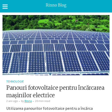
Rinno Blog
TEHNOLOGIE
Panouri fotovoltaice pentru încărcarea
mașinilor electrice
2 ani ago
by
Rinno
20 min read
Utilizarea panourilor fotovoltaice pentru a încărca