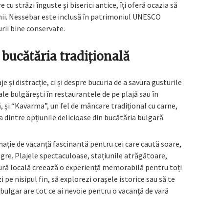
 străzi înguste și biserici antice, îți oferă ocazia să
nii. Nessebar este inclusă în patrimoniul UNESCO
urii bine conservate.
bucătăria tradițională
e și distracție, ci și despre bucuria de a savura gusturile
ale bulgărești în restaurantele de pe plajă sau în
ă, și “Kavarma”, un fel de mâncare tradițional cu carne,
dintre opțiunile delicioase din bucătăria bulgară.
nație de vacanță fascinantă pentru cei care caută soare,
egre. Plajele spectaculoase, stațiunile atrăgătoare,
ură locală creează o experiență memorabilă pentru toți
ezi pe nisipul fin, să explorezi orașele istorice sau să te
bulgar are tot ce ai nevoie pentru o vacanță de vară