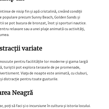
tinse de nisip fin și apă cristalină, creând condiții
nile populare precum Sunny Beach, Golden Sands și
ii se pot bucura de bronzat, înot și sporturi nautice.
pentru relaxare sau a unei plaje animată cu activități,
lumea.
stracții variate
cunoscute pentru facilitățile lor moderne și gama largă
jă, turiștii pot explora terasele de pe promenade,
ivertisment. Viața de noapte este animată, cu cluburi,
și distracție pentru toate gusturile.
Marea Neagră
, poți să faci și o incursiune în cultura și istoria locului.