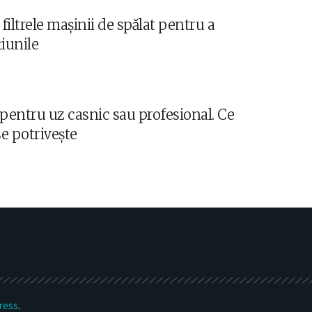
filtrele mașinii de spălat pentru a
țiunile
entru uz casnic sau profesional. Ce
se potrivește
ress
.