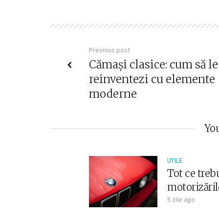
Previous post
Cămași clasice: cum să le
reinventezi cu elemente
moderne
You
UTILE
Tot ce trebu
motorizăril
5 zile ago