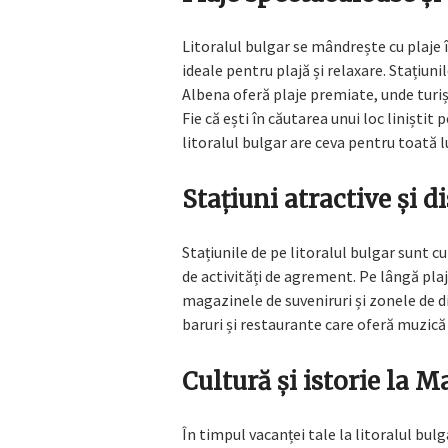
Litoralul bulgar se mândrește cu plaje în
ideale pentru plajă și relaxare. Stațiu
Albena oferă plaje premiate, unde turișt
Fie că ești în căutarea unui loc liniștit 
litoralul bulgar are ceva pentru toată 
Stațiuni atractive și di
Stațiunile de pe litoralul bulgar sunt 
de activități de agrement. Pe lângă pla
magazinele de suveniruri și zonele de d
baruri și restaurante care oferă muzică 
Cultură și istorie la 
În timpul vacanței tale la litoralul bulgar