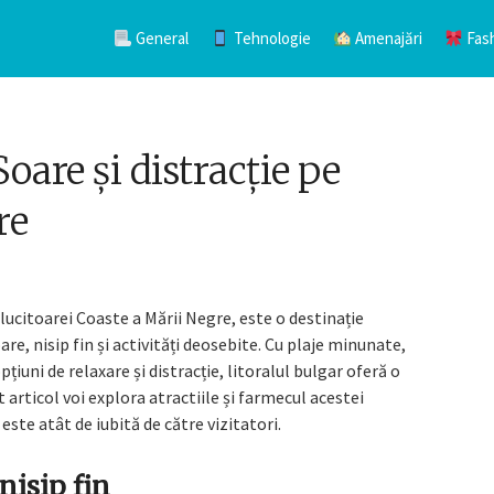
General
Tehnologie
Amenajări
Fas
Soare și distracție pe
re
ălucitoarei Coaste a Mării Negre, este o destinație
re, nisip fin și activități deosebite. Cu plaje minunate,
iuni de relaxare și distracție, litoralul bulgar oferă o
articol voi explora atractiile și farmecul acestei
este atât de iubită de către vizitatori.
nisip fin