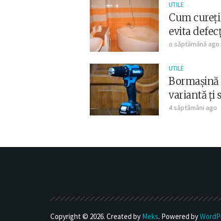
UTILE
Cum cureți 
evita defec
o săptămână ago
UTILE
Bormașină p
variantă ți 
4 săptămâni ago
Copyright © 2026. Created by
Meks
. Powered by
WordP