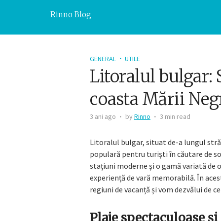
Rinno Blog
GENERAL
UTILE
Litoralul bulgar: 
coasta Mării Neg
3 ani ago
by
Rinno
3 min read
Litoralul bulgar, situat de-a lungul str
populară pentru turiști în căutare de soa
stațiuni moderne și o gamă variată de opț
experiență de vară memorabilă. În acest 
regiuni de vacanță și vom dezvălui de ce 
Plaje spectaculoase și 