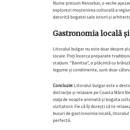
Nume precum Nessebar, o veche așezare cu
explorezi moștenirea culturală a regiu
datorită bogatei sale istorii și arhitect
Gastronomia locală și 
Litoralul bulgar nu este doar despre plaj
locale. Poți încerca preparate tradițion
stațiuni. “Banitsa”, o plăcintă cu brânz
legume și condimente, sunt doar câteva 
Concluzie:
Litoralul bulgar este o desti
distracție și relaxare pe Coasta Mării N
viața de noapte animată și bogata cult
vizitatorii. Fie că îți dorești să te relax
bucuri de gastronomia locală, litoralul 
perfectă.